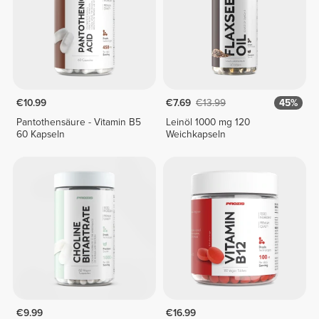
€10.99
€7.69
€13.99
45%
Pantothensäure - Vitamin B5
Leinöl 1000 mg 120
60 Kapseln
Weichkapseln
€9.99
€16.99