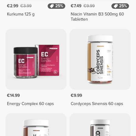
€2.99
€3.99
25%
€7.49
€9.99
25%
Kurkuma 125 g
Niacin Vitamin B3 500mg 60
Tabletten
€14.99
€9.99
Energy Complex 60 caps
Cordyceps Sinensis 60 caps