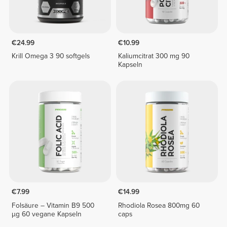
€24.99
€10.99
Krill Omega 3 90 softgels
Kaliumcitrat 300 mg 90
Kapseln
€7.99
€14.99
Folsäure – Vitamin B9 500
Rhodiola Rosea 800mg 60
µg 60 vegane Kapseln
caps