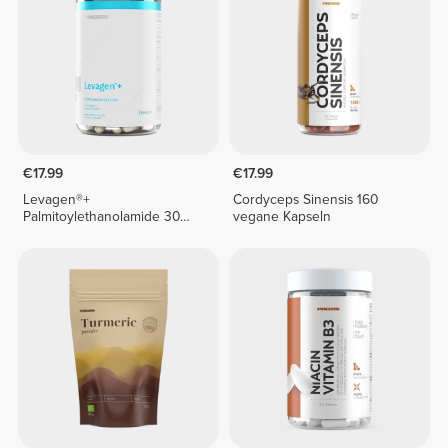
€17.99
€17.99
Levagen®+
Cordyceps Sinensis 160
Palmitoylethanolamide 30
vegane Kapseln
veg caps