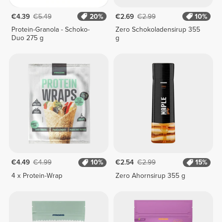
€4.39
€5.49
20%
€2.69
€2.99
10%
Protein-Granola - Schoko-
Zero Schokoladensirup 355
Duo 275 g
g
€4.49
€4.99
10%
€2.54
€2.99
15%
4 x Protein-Wrap
Zero Ahornsirup 355 g