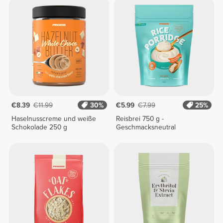
€8.39
€11.99
30%
€5.99
€7.99
25%
Haselnusscreme und weiße
Reisbrei 750 g -
Schokolade 250 g
Geschmacksneutral