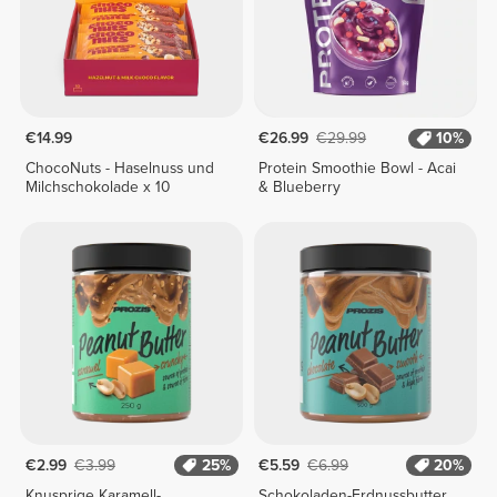
€14.99
€26.99
€29.99
10%
ChocoNuts - Haselnuss und
Protein Smoothie Bowl - Acai
Milchschokolade x 10
& Blueberry
€2.99
€3.99
25%
€5.59
€6.99
20%
Knusprige Karamell-
Schokoladen-Erdnussbutter