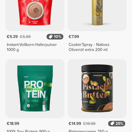
€5.39
€5.99
10%
€7.99
Instant-Vollkorn-Haferpulver
Cookin'Spray - Natives
1000 g
Olivenöl extra 200 ml
€18.99
€14.99
€19.99
25%
100% Soy Protein 900 g
Pistaziencreme 250 g