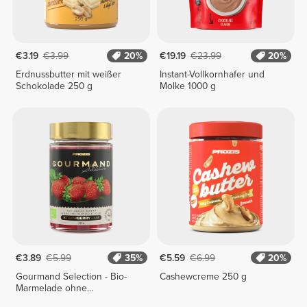
€3.19
€3.99
20%
€19.19
€23.99
20%
Erdnussbutter mit weißer
Instant-Vollkornhafer und
Schokolade 250 g
Molke 1000 g
€3.89
€5.99
35%
€5.59
€6.99
20%
Gourmand Selection - Bio-
Cashewcreme 250 g
Marmelade ohne
Zuckerzusatz 240 g