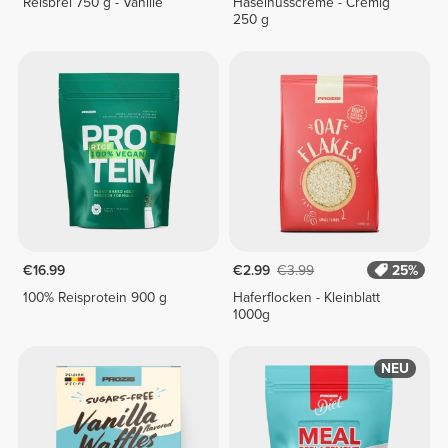
Reisbrei 750 g - Vanille
Haselnusscreme - Cremig
250 g
€16.99
€2.99
€3.99
25%
100% Reisprotein 900 g
Haferflocken - Kleinblatt
1000g
NEU