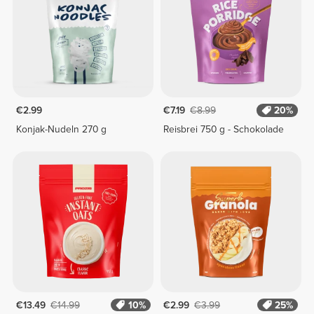
€2.99
€7.19
€8.99
20%
Konjak-Nudeln 270 g
Reisbrei 750 g - Schokolade
€13.49
€14.99
10%
€2.99
€3.99
25%