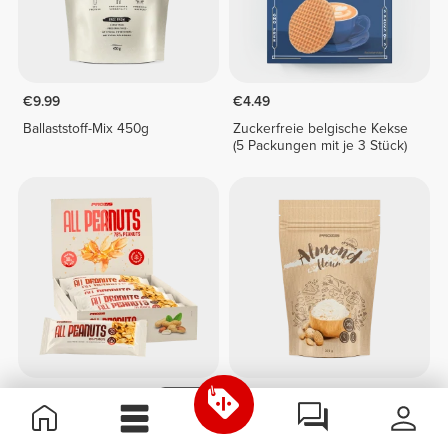
€9.99
€4.49
Ballaststoff-Mix 450g
Zuckerfreie belgische Kekse
(5 Packungen mit je 3 Stück)
€7.99
€9.99
20%
€11.99
All Peanuts Bar x 10
Mandelmehl 250 g