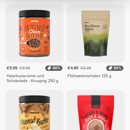
überzogen
250 g
€5.99
€9.99
40%
€4.89
€6.99
30%
Haselnusscreme und
Flohsamenschalen 125 g
Schokolade - Knusprig 250 g