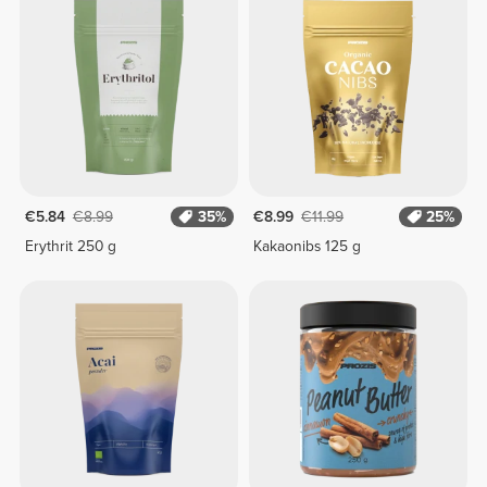
€5.84
€8.99
35%
€8.99
€11.99
25%
Erythrit 250 g
Kakaonibs 125 g