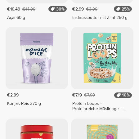
€10.49
€14.99
30%
€2.99
€3.99
25%
Açaí 60 g
Erdnussbutter mit Zimt 250 g
€2.99
€7.19
€7.99
10%
Konjak-Reis 270 g
Protein Loops –
Proteinreiche Müsliringe –
Zimt