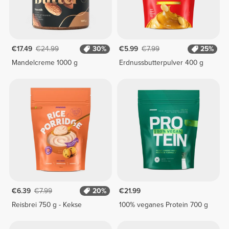
€17.49
€24.99
30%
€5.99
€7.99
25%
Mandelcreme 1000 g
Erdnussbutterpulver 400 g
€6.39
€7.99
20%
€21.99
Reisbrei 750 g - Kekse
100% veganes Protein 700 g