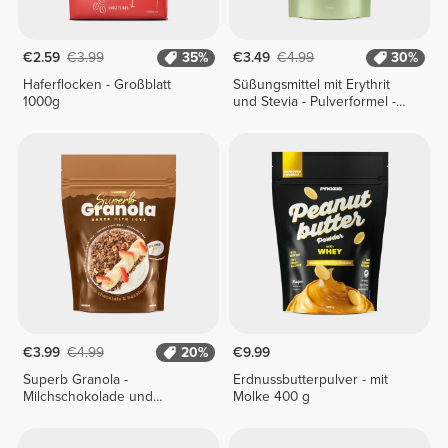
€2.59
€3.99
35%
€3.49
€4.99
30%
Haferflocken - Großblatt
Süßungsmittel mit Erythrit
1000g
und Stevia - Pulverformel -
200 g
€3.99
€4.99
20%
€9.99
Superb Granola -
Erdnussbutterpulver - mit
Milchschokolade und
Molke 400 g
Haselnüsse 275 g