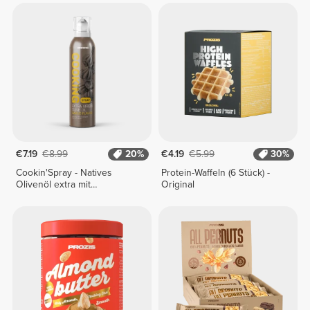
€7.19
€8.99
20%
€4.19
€5.99
30%
Cookin'Spray - Natives
Protein-Waffeln (6 Stück) -
Olivenöl extra mit
Original
Knoblaucharoma 200 ml