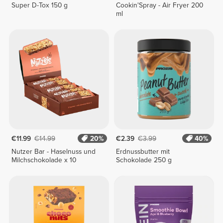
Super D-Tox 150 g
Cookin'Spray - Air Fryer 200
ml
€11.99
€14.99
20%
€2.39
€3.99
40%
Nutzer Bar - Haselnuss und
Erdnussbutter mit
Milchschokolade x 10
Schokolade 250 g