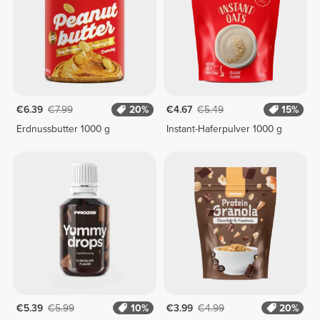
€6.39
€7.99
20%
€4.67
€5.49
15%
Erdnussbutter 1000 g
Instant-Haferpulver 1000 g
€5.39
€5.99
10%
€3.99
€4.99
20%