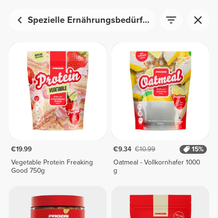
Spezielle Ernährungsbedürfnisse
€19.99
€9.34
€10.99
15%
Vegetable Protein Freaking
Oatmeal - Vollkornhafer 1000
Good 750g
g