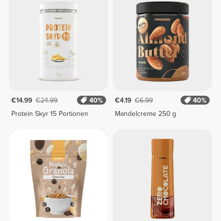
€14.99
€24.99
40%
€4.19
€6.99
40%
Protein Skyr 15 Portionen
Mandelcreme 250 g