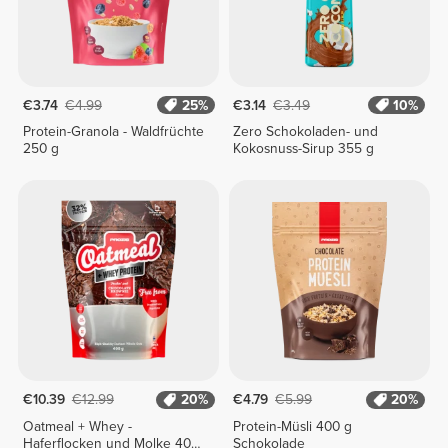
€3.74
€4.99
25%
€3.14
€3.49
10%
Protein-Granola - Waldfrüchte
Zero Schokoladen- und
250 g
Kokosnuss-Sirup 355 g
€10.39
€12.99
20%
€4.79
€5.99
20%
Oatmeal + Whey -
Protein-Müsli 400 g
Haferflocken und Molke 400
Schokolade