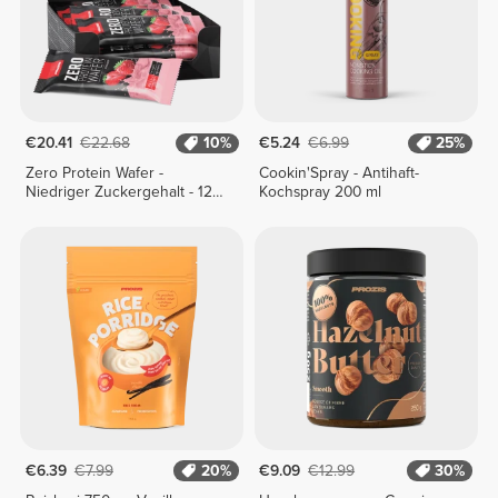
€20.41
€22.68
10%
€5.24
€6.99
25%
Zero Protein Wafer -
Cookin'Spray - Antihaft-
Niedriger Zuckergehalt - 12
Kochspray 200 ml
Riegel
€6.39
€7.99
20%
€9.09
€12.99
30%