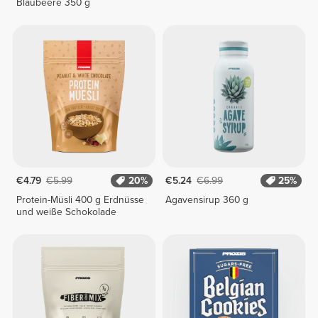
Blaubeere 350 g
€4.79
€5.99
20%
€5.24
€6.99
25%
Protein-Müsli 400 g Erdnüsse
Agavensirup 360 g
und weiße Schokolade