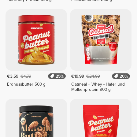
€3.59
€4.79
25%
€19.99
€24.99
20%
Erdnussbutter 500 g
Oatmeal + Whey - Hafer und
Molkenprotein 900 g