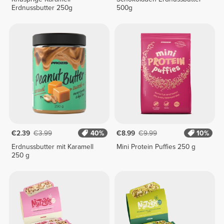
Erdnussbutter 250g
500g
€2.39
€3.99
40%
€8.99
€9.99
10%
Erdnussbutter mit Karamell
Mini Protein Puffies 250 g
250 g