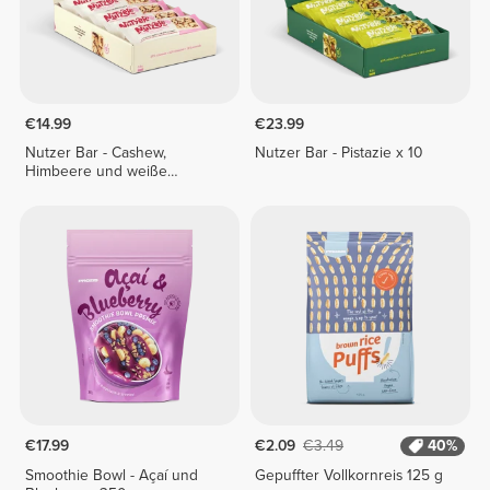
€14.99
€23.99
Nutzer Bar - Cashew,
Nutzer Bar - Pistazie x 10
Himbeere und weiße
Schokolade x 10
€17.99
€2.09
€3.49
40%
Smoothie Bowl - Açaí und
Gepuffter Vollkornreis 125 g