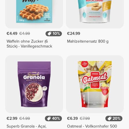
€4.49
€4.99
10%
€24.99
Waffeln ohne Zucker (6
Mahlzeitenersatz 800 g
Stück) - Vanillegeschmack
€2.99
€4.99
40%
€6.39
€7.99
20%
Superb Granola - Açaí,
Oatmeal - Vollkornhafer 500