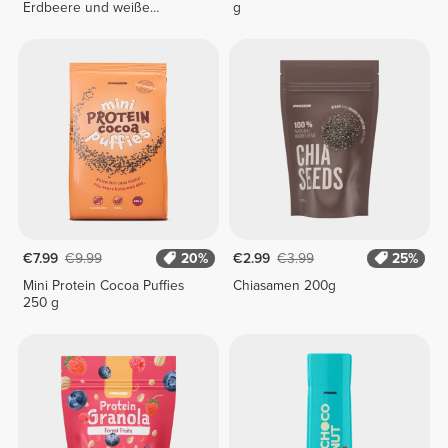
Erdbeere und weiße
g
Schokolade 250 g
€7.99
€9.99
20%
€2.99
€3.99
25%
Mini Protein Cocoa Puffies
Chiasamen 200g
250 g