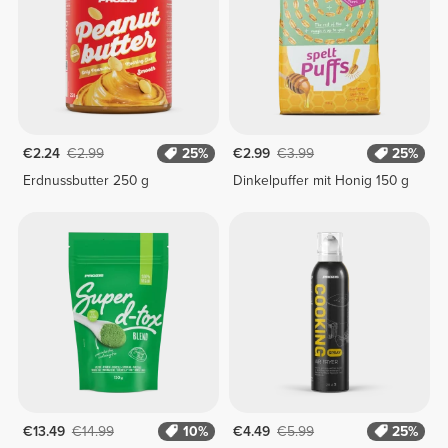
€2.24
€2.99
25%
€2.99
€3.99
25%
Erdnussbutter 250 g
Dinkelpuffer mit Honig 150 g
€13.49
€14.99
10%
€4.49
€5.99
25%