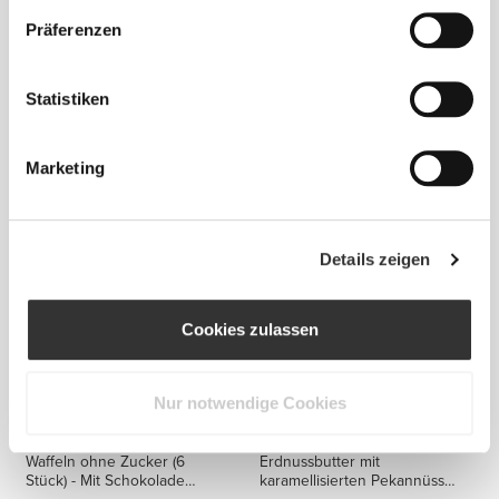
Präferenzen
Statistiken
€6.49
€9.99
35%
€3.74
€4.99
25%
Matcha 100 g
Protein-Granola -
Erdnussbutter 275 g
Marketing
Details zeigen
Cookies zulassen
Nur notwendige Cookies
€6.99
10%
€2.99
€3.99
25%
Waffeln ohne Zucker (6
Erdnussbutter mit
Stück) - Mit Schokolade
karamellisierten Pekannüssen