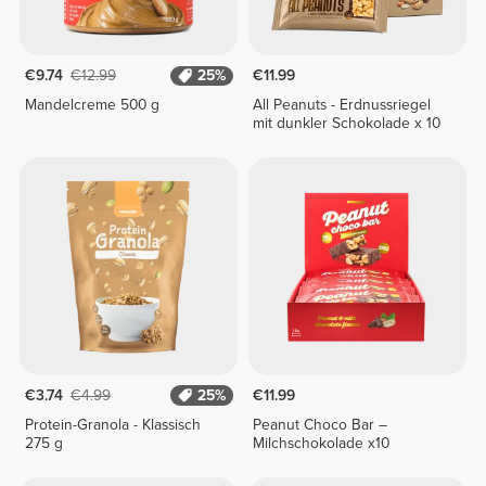
€9.74
€12.99
25%
€11.99
Mandelcreme 500 g
All Peanuts - Erdnussriegel
mit dunkler Schokolade x 10
€3.74
€4.99
25%
€11.99
Protein-Granola - Klassisch
Peanut Choco Bar –
275 g
Milchschokolade x10