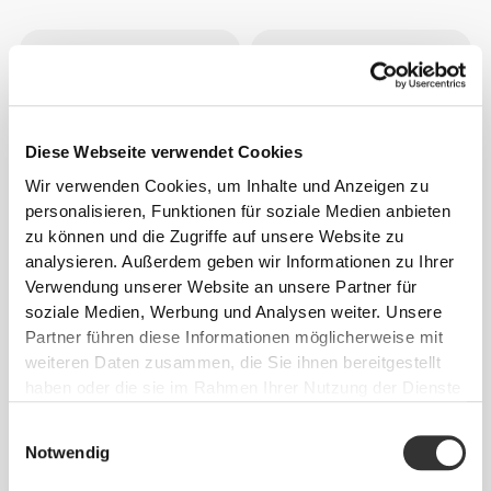
g
Diese Webseite verwendet Cookies
Wir verwenden Cookies, um Inhalte und Anzeigen zu
personalisieren, Funktionen für soziale Medien anbieten
zu können und die Zugriffe auf unsere Website zu
analysieren. Außerdem geben wir Informationen zu Ihrer
€3.19
€3.99
20%
€3.74
€4.99
25%
Verwendung unserer Website an unsere Partner für
Protein Choco Crisp Peanut
Protein-Granola - Karamell
soziale Medien, Werbung und Analysen weiter. Unsere
Butter 250 g
275 g
Partner führen diese Informationen möglicherweise mit
weiteren Daten zusammen, die Sie ihnen bereitgestellt
haben oder die sie im Rahmen Ihrer Nutzung der Dienste
gesammelt haben.
Einwilligungsauswahl
Notwendig