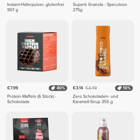
Instant-Haferpulver, glutenfrei
Superb Granola - Speculoos
907 g
275g
€7.99
40%
€3.14
€3.49
10%
Protein-Waffeln (6 Stück) -
Zero Schokoladen- und
Schokolade
Karamell-Sirup 355 g