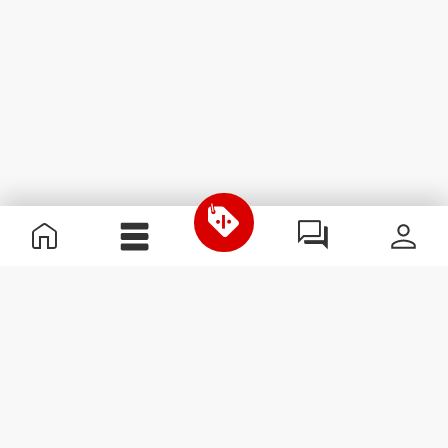
Nützliche Information
Schließe dich unserem Team an!
Werde Partner
AGB
Kundendienst
Newsletter abonnieren