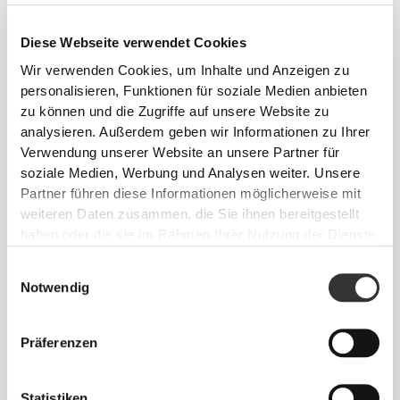
Diese Webseite verwendet Cookies
Wir verwenden Cookies, um Inhalte und Anzeigen zu
personalisieren, Funktionen für soziale Medien anbieten
zu können und die Zugriffe auf unsere Website zu
€4.49
€4.99
10%
€2.86
€3.58
20%
analysieren. Außerdem geben wir Informationen zu Ihrer
3 x Zero Protein Chips 25 g
2 x Zero Protein-Nachos -
Verwendung unserer Website an unsere Partner für
Cheddar 25 g
soziale Medien, Werbung und Analysen weiter. Unsere
Partner führen diese Informationen möglicherweise mit
NICHT AUF LAGER
weiteren Daten zusammen, die Sie ihnen bereitgestellt
haben oder die sie im Rahmen Ihrer Nutzung der Dienste
gesammelt haben.
Einwilligungsauswahl
Notwendig
Präferenzen
€5.99
Statistiken