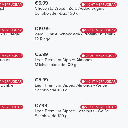
€6.99
T VERFÜGBAR
NICHT VERFÜGBAR
gel
Chocolate Drops - Zero Added Sugars -
Schokoladen-Duo 150 g
€19.99
T VERFÜGBAR
NICHT VERFÜGBAR
- 12 Riegel
Zero Dunkle Schokolade - Protein-Knusper -
12 Riegel
€5.99
T VERFÜGBAR
NICHT VERFÜGBAR
ugars -
Lean Premium Dipped Almonds -
Milchschokolade 100 g
€5.99
T VERFÜGBAR
NICHT VERFÜGBAR
 Dunkle
Lean Premium Dipped Almonds - Weiße
Schokolade 100 g
€7.99
T VERFÜGBAR
NICHT VERFÜGBAR
Lean Premium Dipped Hazelnuts - Weiße
Schokolade 100 g