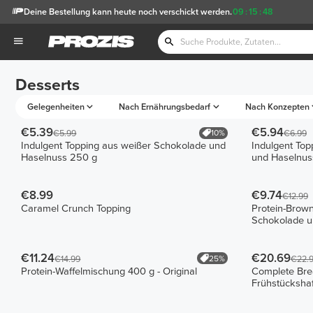
Deine Bestellung kann heute noch verschickt werden.
09
:
15
:
48
Desserts
Gelegenheiten
Nach Ernährungsbedarf
Nach Konzepten
€5.39
€5.94
10%
€5.99
€6.99
Indulgent Topping aus weißer Schokolade und
Indulgent Top
Haselnuss 250 g
und Haselnus
€8.99
€9.74
€12.99
Caramel Crunch Topping
Protein-Brow
Schokolade u
€11.24
€20.69
25%
€14.99
€22.
Protein-Waffelmischung 400 g - Original
Complete Bre
Frühstückshaf