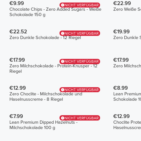
€9.99
€22.99
NICHT VERFÜGBAR
Chocolate Chips - Zero Added Sugars - Weiße
Zero Weiße Sc
Schokolade 150 g
€22.52
€19.99
NICHT VERFÜGBAR
Zero Dunkle Schokolade - 12 Riegel
Zero Dunkle S
€17.99
€17.99
NICHT VERFÜGBAR
Zero Milchschokolade - Protein-Knusper - 12
Zero Milchsch
Riegel
€12.99
€8.99
NICHT VERFÜGBAR
Zero Choclite - Milchschokolade und
Lean Premium
Haselnusscreme - 8 Riegel
Schokolade 1
€7.99
€12.99
NICHT VERFÜGBAR
Lean Premium Dipped Hazelnuts -
Choclite Prot
Milchschokolade 100 g
Haselnusscrem