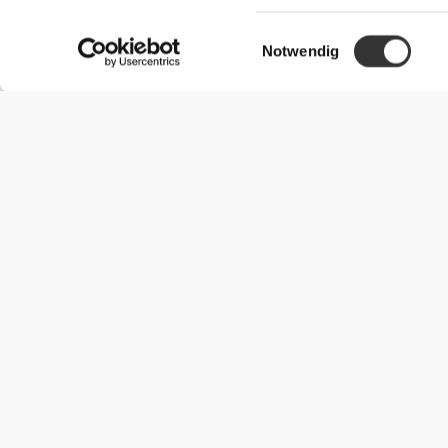
Einwilligungsauswahl
Notwendig
Nützliche Information
Schließe dich unserem Team an!
Werde Partner
AGB
Kundendienst
Versandmöglichkeiten