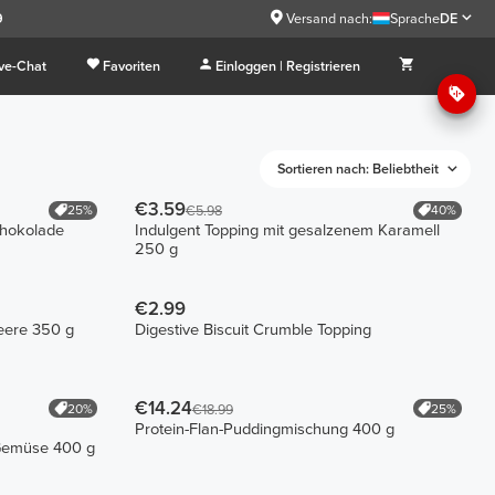
9
Versand nach:
Sprache
DE
ive-Chat
Favoriten
Einloggen | Registrieren
Sortieren nach: Beliebtheit
€3.59
25%
40%
€5.98
chokolade
Indulgent Topping mit gesalzenem Karamell
250 g
€2.99
eere 350 g
Digestive Biscuit Crumble Topping
€14.24
20%
25%
€18.99
Protein-Flan-Puddingmischung 400 g
 Gemüse 400 g