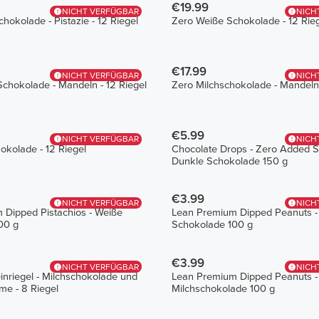
€19.99
NICHT VERFÜGBAR
NICH
hokolade - Pistazie - 12 Riegel
Zero Weiße Schokolade - 12 Rie
€17.99
NICHT VERFÜGBAR
NICH
chokolade - Mandeln - 12 Riegel
Zero Milchschokolade - Mandeln 
€5.99
NICHT VERFÜGBAR
NICH
okolade - 12 Riegel
Chocolate Drops - Zero Added S
Dunkle Schokolade 150 g
€3.99
NICHT VERFÜGBAR
NICH
 Dipped Pistachios - Weiße
Lean Premium Dipped Peanuts -
00 g
Schokolade 100 g
€3.99
NICHT VERFÜGBAR
NICH
einriegel - Milchschokolade und
Lean Premium Dipped Peanuts -
e - 8 Riegel
Milchschokolade 100 g