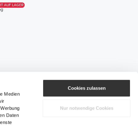
HT AUF LAGER
ng
Cookies zulassen
le Medien
ir
, Werbung
Nur notwendige Cookies
ren Daten
ienste