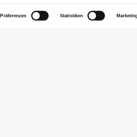
Präferenzen
Statistiken
Marketin
Newsletter abonnieren
Erhalte Neuigkeiten und Angebote per E-Mail direkt in dein
Postfach.
Abonnieren