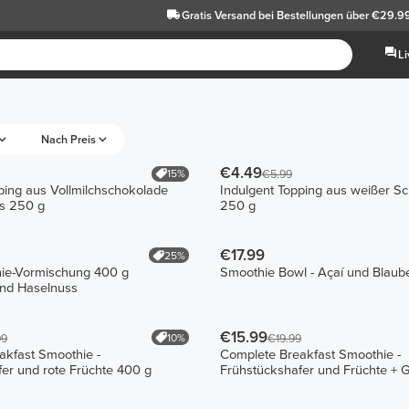
Gratis Versand
bei Bestellungen über €29.9
L
Nach Preis
€4.49
15%
€5.99
ping aus Vollmilchschokolade
Indulgent Topping aus weißer S
s 250 g
250 g
€17.99
25%
nie-Vormischung 400 g
Smoothie Bowl - Açaí und Blaub
nd Haselnuss
€15.99
10%
99
€19.99
akfast Smoothie -
Complete Breakfast Smoothie -
er und rote Früchte 400 g
Frühstückshafer und Früchte +