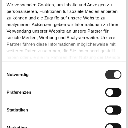
Wir verwenden Cookies, um Inhalte und Anzeigen zu
personalisieren, Funktionen für soziale Medien anbieten
zu können und die Zugriffe auf unsere Website zu
analysieren. Außerdem geben wir Informationen zu Ihrer
Verwendung unserer Website an unsere Partner für
soziale Medien, Werbung und Analysen weiter. Unsere
€3.58
Partner führen diese Informationen möglicherweise mit
weiteren Daten zusammen, die Sie ihnen bereitgestellt
2 x N.O. MaxShot 60ml
haben oder die sie im Rahmen Ihrer Nutzung der Dienste
gesammelt haben.
Einwilligungsauswahl
Notwendig
Präferenzen
Statistiken
Marketing