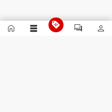
Nützliche Information
Schließe dich unserem Team an!
Werde Partner
AGB
Kundendienst
Newsletter abonnieren
Erhalte Neuigkeiten und
Angebote per E-Mail direkt in
dein Postfach.
Abonnieren
#ExceedYourself