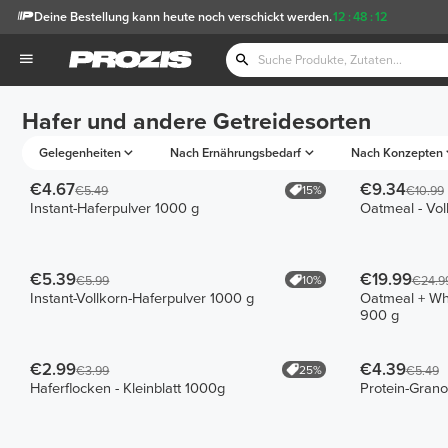
Deine Bestellung kann heute noch verschickt werden.
12
:
48
:
12
Hafer und andere Getreidesorten
Gelegenheiten
Nach Ernährungsbedarf
Nach Konzepten
€4.67
€9.34
15%
€5.49
€10.99
Instant-Haferpulver 1000 g
Oatmeal - Vol
€5.39
€19.99
10%
€5.99
€24.9
Instant-Vollkorn-Haferpulver 1000 g
Oatmeal + Wh
900 g
€2.99
€4.39
25%
€3.99
€5.49
Haferflocken - Kleinblatt 1000g
Protein-Grano