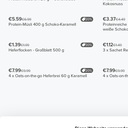
Kokosnuss
€5.59
€3.37
20%
€6.99
€4.49
Protein-Müsli 400 g Schoko-Karamell
Proteinreiche
weiße Schoko
€1.39
€1.12
30%
€1.99
€1.49
Haferflocken - Großblatt 500 g
3 x Sachet Re
€7.99
€7.99
20%
€9.99
€9.99
4 x Oats-on-the-go Haferbrei 60 g Karamell
4 x Oats-on-t