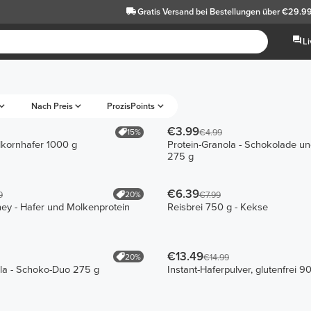
Gratis Versand
bei Bestellungen über €29.9
L
Nach Preis
ProzisPoints
€3.99
15%
€4.99
lkornhafer 1000 g
Protein-Granola - Schokolade u
275 g
€6.39
20%
9
€7.99
ey - Hafer und Molkenprotein
Reisbrei 750 g - Kekse
€13.49
20%
€14.99
la - Schoko-Duo 275 g
Instant-Haferpulver, glutenfrei 9