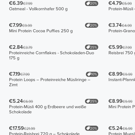
€6.39
€4.79
20%
€7.99
€5.99
Oatmeal - Vollkornhafer 500 g
Protein-Müsli
€7.99
€3.74
20%
€9.99
€4.99
Mini Protein Cocoa Puffies 250 g
Protein-Grano
€2.84
€5.99
25%
€3.79
€7.99
Proteinreiche Cornflakes - Schokoladen-Duo
Reisbrei 750 
175 g
€7.19
€8.99
10%
€7.99
€9.99
Protein Loops – Proteinreiche Müsliringe –
Instant-Pfan
Zimt
€5.24
€8.99
25%
€6.99
€9.99
Protein-Müsli 400 g Erdbeere und weiße
Mini Protein 
Schokolade
€17.59
€5.24
20%
€21.99
€6.99
Protein-Reisbrei 720 g – Schokolade
Protein Mues