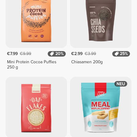
€7.99
€9.99
20%
€2.99
€3.99
25%
Mini Protein Cocoa Puffies
Chiasamen 200g
250 g
NEU