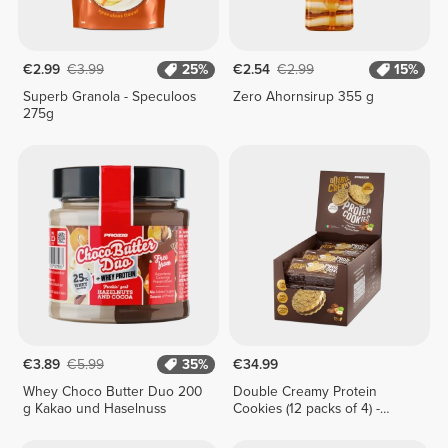
€2.99
€3.99
25%
€2.54
€2.99
15%
Superb Granola - Speculoos
Zero Ahornsirup 355 g
275g
€3.89
€5.99
35%
€34.99
Whey Choco Butter Duo 200
Double Creamy Protein
g Kakao und Haselnuss
Cookies (12 packs of 4) -
Chocolate & Hazelnut Cream