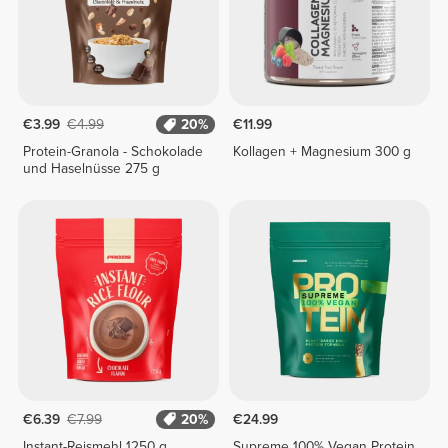
€3.99
€4.99
20%
€11.99
Protein-Granola - Schokolade
Kollagen + Magnesium 300 g
und Haselnüsse 275 g
€6.39
€7.99
20%
€24.99
Instant-Reismehl 1250 g
Supreme 100% Vegan Protein