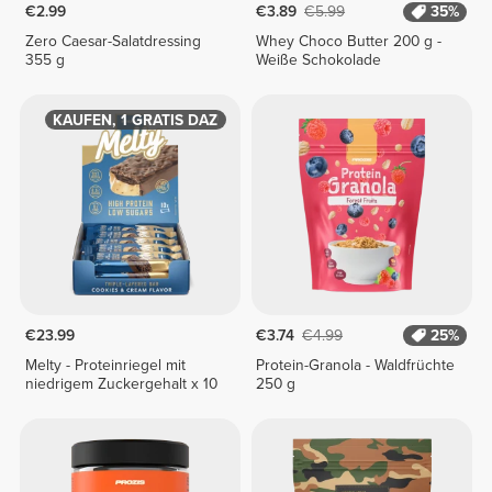
€2.99
€3.89
€5.99
35%
Zero Caesar-Salatdressing
Whey Choco Butter 200 g -
355 g
Weiße Schokolade
1 KAUFEN, 1 GRATIS DAZU
€23.99
€3.74
€4.99
25%
Melty - Proteinriegel mit
Protein-Granola - Waldfrüchte
niedrigem Zuckergehalt x 10
250 g