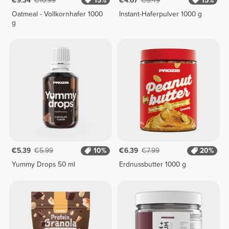
€9.34
€10.99
15%
€4.67
€5.49
15%
Oatmeal - Vollkornhafer 1000
Instant-Haferpulver 1000 g
g
€5.39
€5.99
10%
€6.39
€7.99
20%
Yummy Drops 50 ml
Erdnussbutter 1000 g