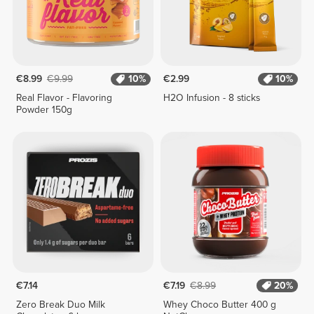
€8.99
€9.99
10%
€2.99
10%
Real Flavor - Flavoring
H2O Infusion - 8 sticks
Powder 150g
€7.14
€7.19
€8.99
20%
Zero Break Duo Milk
Whey Choco Butter 400 g