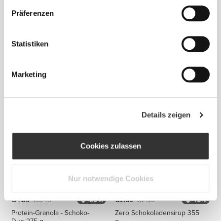
Präferenzen
Statistiken
€4.99
€2.99
Marketing
H2O Burn - 8 sticks
Zero Teriyakisauce 355 g
Details zeigen
Cookies zulassen
Nur notwendige Cookies
€4.39
€5.49
20%
€2.69
€2.99
10%
Protein-Granola - Schoko-
Zero Schokoladensirup 355