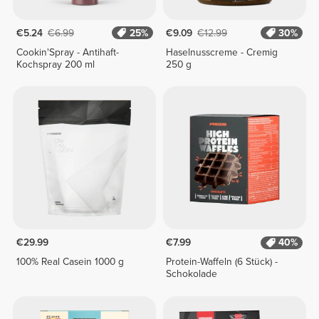
€5.24
€6.99
25%
€9.09
€12.99
30%
Cookin'Spray - Antihaft-
Haselnusscreme - Cremig
Kochspray 200 ml
250 g
€29.99
€7.99
40%
100% Real Casein 1000 g
Protein-Waffeln (6 Stück) -
Schokolade