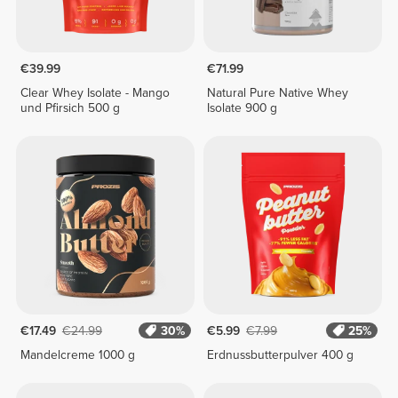
€39.99
€71.99
Clear Whey Isolate - Mango
Natural Pure Native Whey
und Pfirsich 500 g
Isolate 900 g
€17.49
€24.99
30%
€5.99
€7.99
25%
Mandelcreme 1000 g
Erdnussbutterpulver 400 g