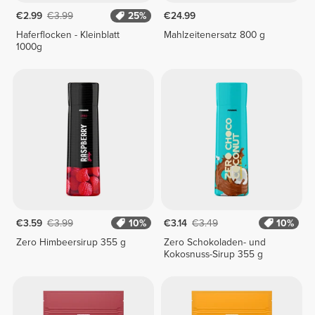
€2.99
€3.99
25%
€24.99
Haferflocken - Kleinblatt
Mahlzeitenersatz 800 g
1000g
€3.59
€3.99
10%
€3.14
€3.49
10%
Zero Himbeersirup 355 g
Zero Schokoladen- und
Kokosnuss-Sirup 355 g