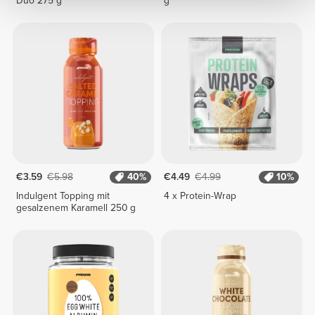
Duo 275 g
g
€3.59
€5.98
40%
€4.49
€4.99
10%
Indulgent Topping mit
4 x Protein-Wrap
gesalzenem Karamell 250 g