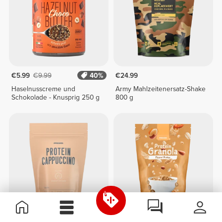
€5.99
€9.99
40%
€24.99
Haselnusscreme und
Army Mahlzeitenersatz-Shake
Schokolade - Knusprig 250 g
800 g
€23.79
€27.99
15%
€3.74
€4.99
25%