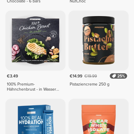
Chocolate - 6 bars
NutChoc
€3.49
€14.99
€19.99
25%
100% Premium-
Pistaziencreme 250 g
Hähnchenbrust - in Wasser
155 g