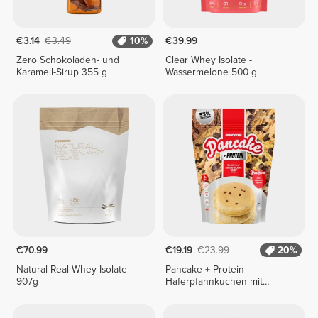
€3.14
€3.49
10%
€39.99
Zero Schokoladen- und
Clear Whey Isolate -
Karamell-Sirup 355 g
Wassermelone 500 g
€70.99
€19.19
€23.99
20%
Natural Real Whey Isolate
Pancake + Protein –
907g
Haferpfannkuchen mit
Protein 900 g