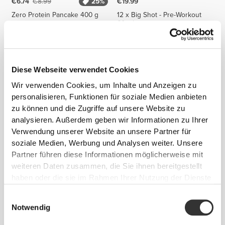
€6.74
€8.99
25%
€19.99
Zero Protein Pancake 400 g
12 x Big Shot - Pre-Workout
60 mL
1 KAUFEN, 1 GRATIS DAZU
Diese Webseite verwendet Cookies
Wir verwenden Cookies, um Inhalte und Anzeigen zu
personalisieren, Funktionen für soziale Medien anbieten
zu können und die Zugriffe auf unsere Website zu
analysieren. Außerdem geben wir Informationen zu Ihrer
Verwendung unserer Website an unsere Partner für
soziale Medien, Werbung und Analysen weiter. Unsere
€4.19
€6.99
40%
€21.99
Partner führen diese Informationen möglicherweise mit
Mandelcreme 250 g
Whey Protein & Oats x 12
weiteren Daten zusammen, die Sie ihnen bereitgestellt
haben oder die sie im Rahmen Ihrer Nutzung der Dienste
gesammelt haben.
Einwilligungsauswahl
Notwendig