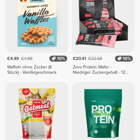
€4.49
€4.99
10%
€20.41
€22.68
10%
Waffeln ohne Zucker (6
Zero Protein Wafer -
Stück) - Vanillegeschmack
Niedriger Zuckergehalt - 12
Riegel