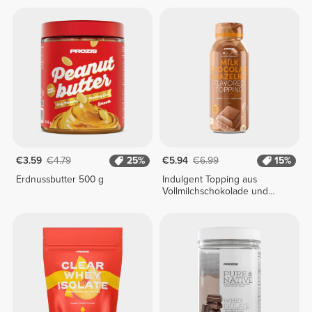
€3.59
€4.79
25%
€5.94
€6.99
15%
Erdnussbutter 500 g
Indulgent Topping aus
Vollmilchschokolade und
Haselnuss 250 g