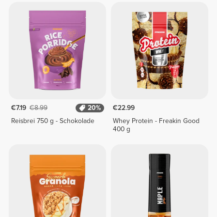
€7.19
€8.99
20%
€22.99
Reisbrei 750 g - Schokolade
Whey Protein - Freakin Good
400 g