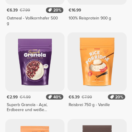
€6.39
€7.99
20%
€16.99
Oatmeal - Vollkornhafer 500
100% Reisprotein 900 g
g
€2.99
€4.99
40%
€6.39
€7.99
20%
Superb Granola - Açaí,
Reisbrei 750 g - Vanille
Erdbeere und weiße
Schokolade 250 g