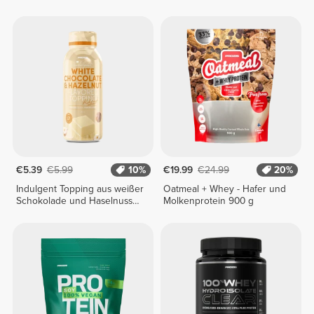
€5.39
€5.99
10%
€19.99
€24.99
20%
Indulgent Topping aus weißer
Oatmeal + Whey - Hafer und
Schokolade und Haselnuss
Molkenprotein 900 g
250 g