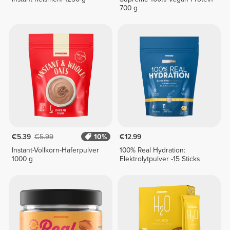
700 g
€5.39
€5.99
10%
€12.99
Instant-Vollkorn-Haferpulver
100% Real Hydration:
1000 g
Elektrolytpulver -15 Sticks