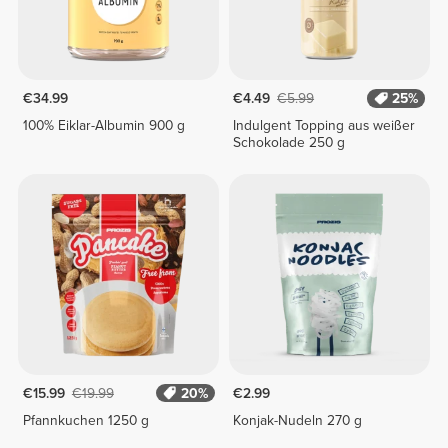
€34.99
€4.49
€5.99
25%
100% Eiklar-Albumin 900 g
Indulgent Topping aus weißer
Schokolade 250 g
€15.99
€19.99
20%
€2.99
Pfannkuchen 1250 g
Konjak-Nudeln 270 g