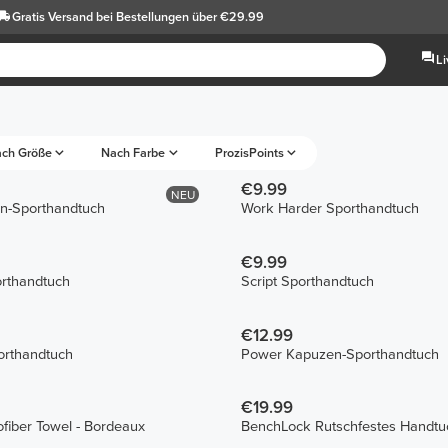
Gratis Versand
bei Bestellungen über €29.99
L
ch Größe
Nach Farbe
ProzisPoints
€9.99
NEU
en-Sporthandtuch
Work Harder Sporthandtuch
€9.99
rthandtuch
Script Sporthandtuch
€12.99
orthandtuch
Power Kapuzen-Sporthandtuch
€19.99
fiber Towel - Bordeaux
BenchLock Rutschfestes Handtu