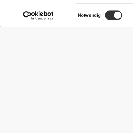
Einwilligungsauswahl
Notwendig
Nützliche Information
Schließe dich unserem Team an!
Werde Partner
AGB
Kundendienst
Versandmöglichkeiten