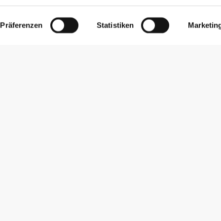
Präferenzen
Statistiken
Marketin
Newsletter abonnieren
Erhalte Neuigkeiten und Angebote per E-Mail direkt in dein
Postfach.
Abonnieren