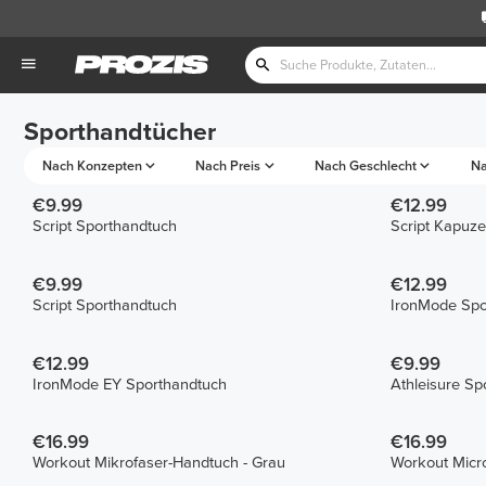
Sporthandtücher
Nach Konzepten
Nach Preis
Nach Geschlecht
Na
€9.99
€12.99
Script Sporthandtuch
Script Kapuz
€9.99
€12.99
Script Sporthandtuch
IronMode Spo
€12.99
€9.99
IronMode EY Sporthandtuch
Athleisure Sp
€16.99
€16.99
Workout Mikrofaser-Handtuch - Grau
Workout Micro