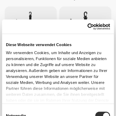
Diese Webseite verwendet Cookies
Wir verwenden Cookies, um Inhalte und Anzeigen zu
personalisieren, Funktionen für soziale Medien anbieten
€9.99
€8.99
zu können und die Zugriffe auf unsere Website zu
Sidekick Transporttasche (L) -
Sidekick Transporttasche (S) -
analysieren. Außerdem geben wir Informationen zu Ihrer
Black
Black
Verwendung unserer Website an unsere Partner für
soziale Medien, Werbung und Analysen weiter. Unsere
Partner führen diese Informationen möglicherweise mit
NICHT AUF LAGER
NICHT AUF LAGER
weiteren Daten zusammen, die Sie ihnen bereitgestellt
haben oder die sie im Rahmen Ihrer Nutzung der Dienste
gesammelt haben.
Einwilligungsauswahl
Notwendig