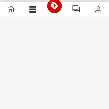
Nützliche Information
Schließe dich unserem Team an!
Werde Partner
AGB
Kundendienst
Newsletter abonnieren
Erhalte Neuigkeiten und
Angebote per E-Mail direkt in
dein Postfach.
Abonnieren
#ExceedYourself