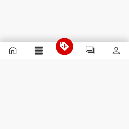
Nützliche Information
Schließe dich unserem Team an!
Werde Partner
AGB
Kundendienst
Newsletter abonnieren
Erhalte Neuigkeiten und
Angebote per E-Mail direkt in
dein Postfach.