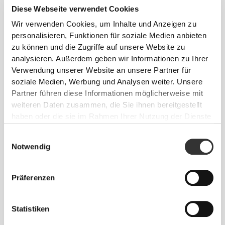
Diese Webseite verwendet Cookies
Wir verwenden Cookies, um Inhalte und Anzeigen zu
personalisieren, Funktionen für soziale Medien anbieten
zu können und die Zugriffe auf unsere Website zu
analysieren. Außerdem geben wir Informationen zu Ihrer
Verwendung unserer Website an unsere Partner für
soziale Medien, Werbung und Analysen weiter. Unsere
Partner führen diese Informationen möglicherweise mit
weiteren Daten zusammen, die Sie ihnen bereitgestellt
haben oder die sie im Rahmen Ihrer Nutzung der Dienste
€9.99
€4.99
gesammelt haben.
Stapelbox - 3x170ml
Groove Horizontal Pillbox -
Einwilligungsauswahl
Dark Gray
Notwendig
Präferenzen
Statistiken