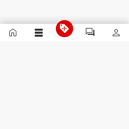
Nützliche Information
Schließe dich unserem Team an!
Werde Partner
AGB
Kundendienst
Newsletter abonnieren
Erhalte Neuigkeiten und
Angebote per E-Mail direkt in
dein Postfach.
Abonnieren
#ExceedYourself