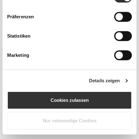
Präferenzen
€49.99
€59.99
Statistiken
Athleisure Fasshosen
Elite Hose mit weitem Bein
Marketing
NEU
Details zeigen
Cookies zulassen
€39.99
€39.99
Nur notwendige Cookies
Essence High-Waist Flared
Athleisure P Jogginghosen
Pants