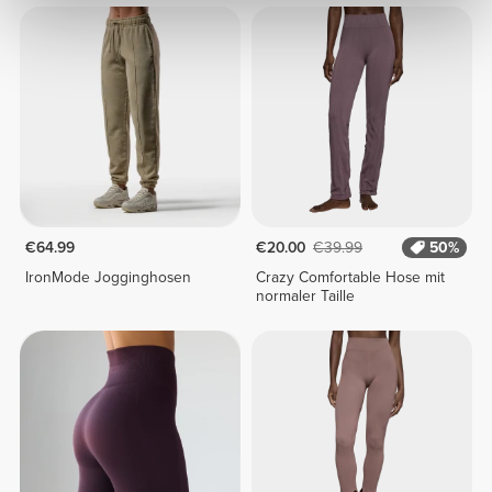
€64.99
€20.00
€39.99
50%
IronMode Jogginghosen
Crazy Comfortable Hose mit
normaler Taille