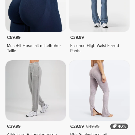
€59.99
€39.99
MuseFit Hose mit mittelhoher
Essence High-Waist Flared
Taille
Pants
€39.99
€29.99
€49.99
40%
Athleisure P Jogginghosen
BFF Schlaghose mit