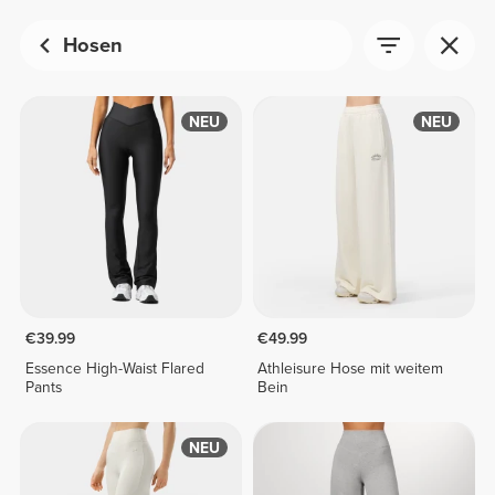
Hosen
NEU
NEU
€39.99
€49.99
Essence High-Waist Flared
Athleisure Hose mit weitem
Pants
Bein
NEU