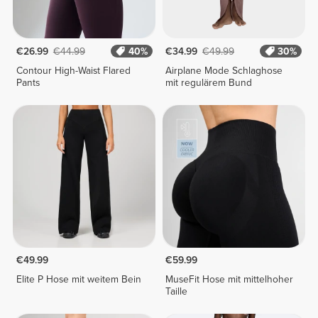
€26.99
€44.99
40%
€34.99
€49.99
30%
Contour High-Waist Flared
Airplane Mode Schlaghose
Pants
mit regulärem Bund
€49.99
€59.99
Elite P Hose mit weitem Bein
MuseFit Hose mit mittelhoher
Taille