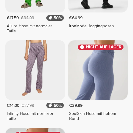
€17.50
€34.99
50%
€64.99
Allure Hose mit normaler
IronMode Jogginghosen
Taille
NICHT AUF LAGER
€14.00
€27.99
50%
€39.99
Infinity Hose mit normaler
SoulSkin Hose mit hohem
Taille
Bund