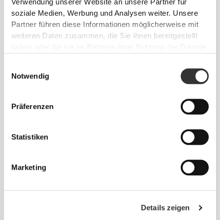
Verwendung unserer Website an unsere Partner für
soziale Medien, Werbung und Analysen weiter. Unsere
Partner führen diese Informationen möglicherweise mit
weiteren Daten zusammen, die Sie ihnen bereitgestellt
haben oder die sie im Rahmen Ihrer Nutzung der Dienste
gesammelt haben.
€10.99
€12.99
Einwilligungsauswahl
Comptech 2.0 Crew Socken
EY Running Crew Socken
Notwendig
NEU
NEU
Präferenzen
Statistiken
Marketing
€12.99
€12.99
Details zeigen
EY Running Crew Socken
EY Running Crew Socken