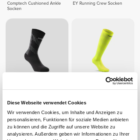
Comptech Cushioned Ankle
EY Running Crew Socken
Socken
€10.99
€14.99
Comptech 2.0 Crew Socken
Comptech Cushioned Knee-
High Socken
Diese Webseite verwendet Cookies
Wir verwenden Cookies, um Inhalte und Anzeigen zu
NEU
personalisieren, Funktionen für soziale Medien anbieten
zu können und die Zugriffe auf unsere Website zu
analysieren. Außerdem geben wir Informationen zu Ihrer