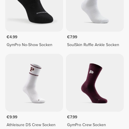
€4.99
€7.99
GymPro No-Show Socken
SoulSkin Ruffle Ankle Socken
€9.99
€7.99
Athleisure DS Crew Socken
GymPro Crew Socken