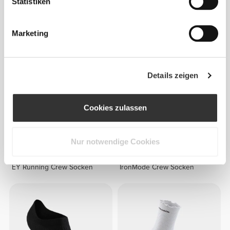
Statistiken
€12.99
€6.99
GymPro No-Show Socken -
AllDay Cotton Crew Socken
3er-Pack
Marketing
NEU
Details zeigen
Cookies zulassen
Nur notwendige Cookies
€12.99
€8.99
EY Running Crew Socken
IronMode Crew Socken