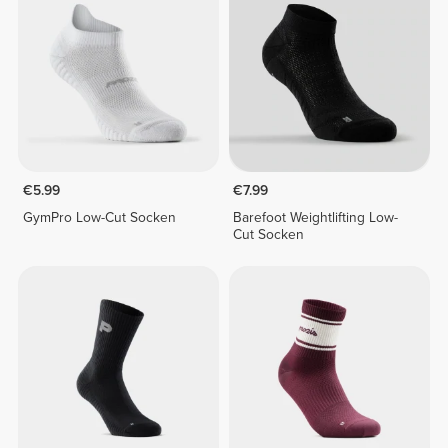
€5.99
€7.99
GymPro Low-Cut Socken
Barefoot Weightlifting Low-
Cut Socken