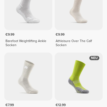
€9.99
€9.99
Barefoot Weightlifting Ankle
Athleisure Over The Calf
Socken
Socken
NEU
€7.99
€12.99