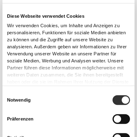
Diese Webseite verwendet Cookies
Wir verwenden Cookies, um Inhalte und Anzeigen zu
personalisieren, Funktionen für soziale Medien anbieten
zu können und die Zugriffe auf unsere Website zu
analysieren. Außerdem geben wir Informationen zu Ihrer
€6.99
€9.99
Verwendung unserer Website an unsere Partner für
soziale Medien, Werbung und Analysen weiter. Unsere
GymPro Ankle Socken
Athleisure DL Crew Socken
Partner führen diese Informationen möglicherweise mit
weiteren Daten zusammen, die Sie ihnen bereitgestellt
haben oder die sie im Rahmen Ihrer Nutzung der Dienste
gesammelt haben.
Einwilligungsauswahl
Notwendig
Präferenzen