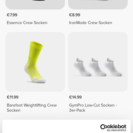
€7.99
€8.99
Essence Crew Socken
IronMode Crew Socken
€11.99
€14.99
Barefoot Weightlifting Crew
GymPro Low-Cut Socken -
Socken
3er-Pack