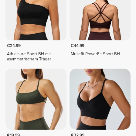
€24.99
€44.99
Athleisure Sport-BH mit
Musefit PowerFit Sport-BH
asymmetrischem Träger
€19.99
€32.99