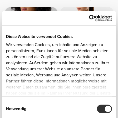
Diese Webseite verwendet Cookies
Wir verwenden Cookies, um Inhalte und Anzeigen zu
personalisieren, Funktionen für soziale Medien anbieten
zu können und die Zugriffe auf unsere Website zu
analysieren. Außerdem geben wir Informationen zu Ihrer
€23.99
€39.99
40%
€24.99
Verwendung unserer Website an unsere Partner für
Mantra Sport-BH
Athleisure Cross-Front Sport-
soziale Medien, Werbung und Analysen weiter. Unsere
BH
Partner führen diese Informationen möglicherweise mit
weiteren Daten zusammen, die Sie ihnen bereitgestellt
haben oder die sie im Rahmen Ihrer Nutzung der Dienste
gesammelt haben.
Einwilligungsauswahl
Notwendig