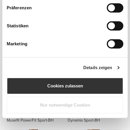
Präferenzen
Statistiken
€24.99
€32.99
MuseFit Verstellbarer Sport-
BFF Sport-BH
BH
Marketing
Details zeigen
Cookies zulassen
Nur notwendige Cookies
€44.99
€29.99
Musefit PowerFit Sport-BH
Dynamis Sport-BH