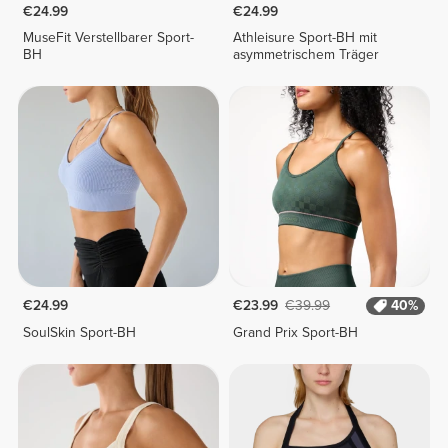
€24.99
€24.99
MuseFit Verstellbarer Sport-
Athleisure Sport-BH mit
BH
asymmetrischem Träger
€24.99
€23.99
€39.99
40%
SoulSkin Sport-BH
Grand Prix Sport-BH