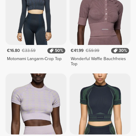
€16.80
€33.59
50%
€41.99
€59.99
30%
Motomami Langarm-Crop Top
Wonderful Waffle Bauchfreies
Top