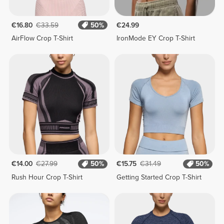
€16.80
€33.59
50%
€24.99
AirFlow Crop T-Shirt
IronMode EY Crop T-Shirt
€14.00
€27.99
50%
€15.75
€31.49
50%
Rush Hour Crop T-Shirt
Getting Started Crop T-Shirt