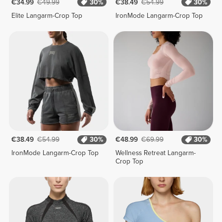
€34.99
€49.99
30%
€38.49
€54.99
30%
Elite Langarm-Crop Top
IronMode Langarm-Crop Top
€38.49
€54.99
30%
€48.99
€69.99
30%
IronMode Langarm-Crop Top
Wellness Retreat Langarm-
Crop Top