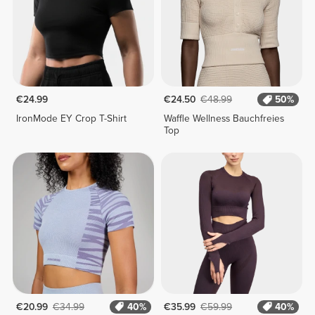
€24.99
€24.50
€48.99
50%
IronMode EY Crop T-Shirt
Waffle Wellness Bauchfreies
Top
€20.99
€34.99
40%
€35.99
€59.99
40%