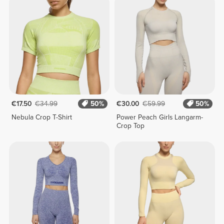
€17.50
€34.99
50%
€30.00
€59.99
50%
Nebula Crop T-Shirt
Power Peach Girls Langarm-
Crop Top