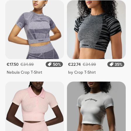
€17.50
€34.99
50%
€22.74
€34.99
35%
Nebula Crop T-Shirt
Ivy Crop T-Shirt