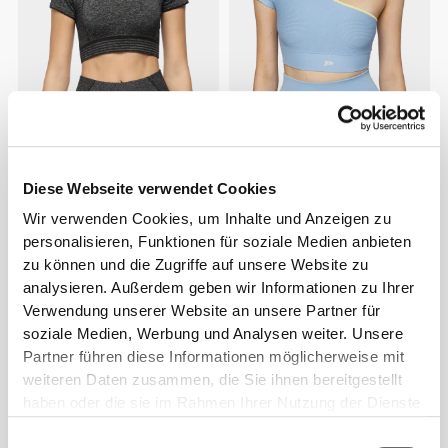
€25.00
€49.99
50%
€23.99
€39.99
40%
Mach One Crop T-Shirt
Boost Crop T-Shirt
Diese Webseite verwendet Cookies
Wir verwenden Cookies, um Inhalte und Anzeigen zu
personalisieren, Funktionen für soziale Medien anbieten
zu können und die Zugriffe auf unsere Website zu
analysieren. Außerdem geben wir Informationen zu Ihrer
Verwendung unserer Website an unsere Partner für
soziale Medien, Werbung und Analysen weiter. Unsere
Partner führen diese Informationen möglicherweise mit
weiteren Daten zusammen, die Sie ihnen bereitgestellt
haben oder die sie im Rahmen Ihrer Nutzung der Dienste
€29.99
€49.99
40%
€35.99
€59.99
40%
gesammelt haben.
Tour Crop T-Shirt
Roadrunner Langarm-Crop
Einwilligungsauswahl