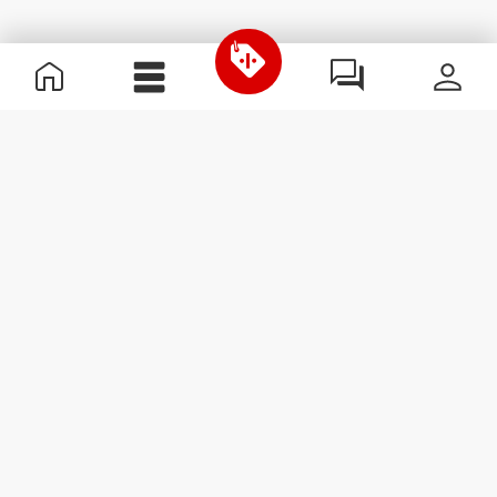
Nützliche Information
Schließe dich unserem Team an!
Werde Partner
AGB
Kundendienst
Newsletter abonnieren
Erhalte Neuigkeiten und
Angebote per E-Mail direkt in
dein Postfach.
Abonnieren
#ExceedYourself