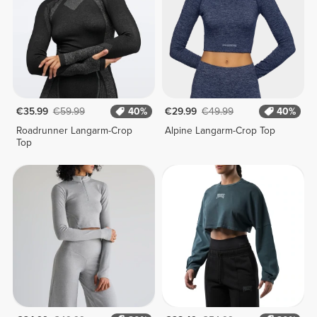
€35.99
€59.99
40%
€29.99
€49.99
40%
Roadrunner Langarm-Crop
Alpine Langarm-Crop Top
Top