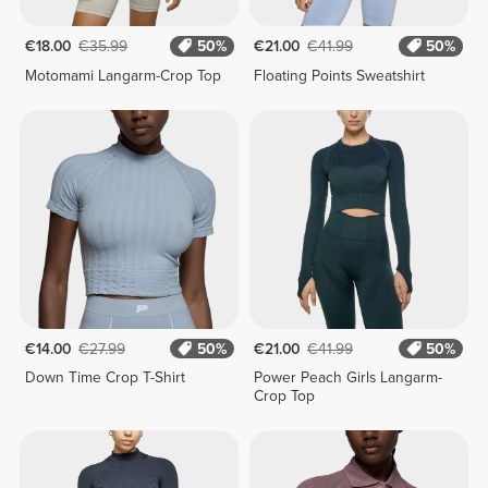
€18.00
€35.99
50%
€21.00
€41.99
50%
Motomami Langarm-Crop Top
Floating Points Sweatshirt
€14.00
€27.99
50%
€21.00
€41.99
50%
Down Time Crop T-Shirt
Power Peach Girls Langarm-
Crop Top