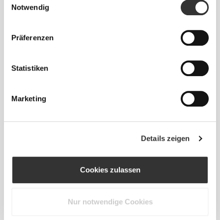
Top
Notwendig
Präferenzen
Statistiken
Marketing
€38.99
€64.99
40%
€45.49
€64.99
30%
Boost Langarm-Crop Top
Boost Langarm-Crop Top
Details zeigen
Cookies zulassen
Nur notwendige Cookies