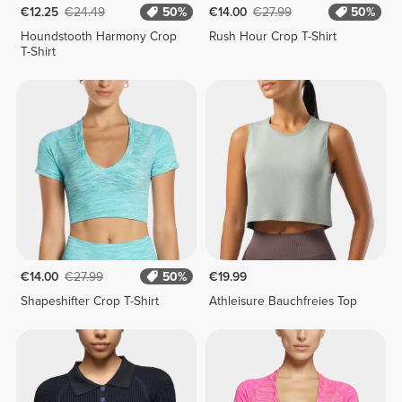
€12.25
€24.49
50%
€14.00
€27.99
50%
Houndstooth Harmony Crop
Rush Hour Crop T-Shirt
T-Shirt
€14.00
€27.99
50%
€19.99
Shapeshifter Crop T-Shirt
Athleisure Bauchfreies Top