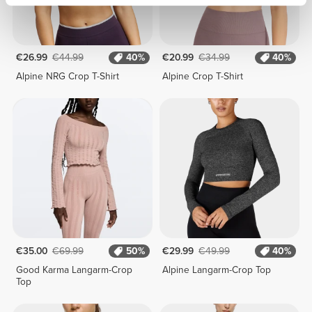
€26.99
€44.99
40%
€20.99
€34.99
40%
Alpine NRG Crop T-Shirt
Alpine Crop T-Shirt
€35.00
€69.99
50%
€29.99
€49.99
40%
Good Karma Langarm-Crop
Alpine Langarm-Crop Top
Top