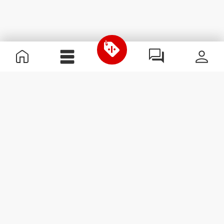
Nützliche Information
Schließe dich unserem Team an!
Werde Partner
AGB
Kundendienst
Newsletter abonnieren
Erhalte Neuigkeiten und
Angebote per E-Mail direkt in
dein Postfach.
Abonnieren
#ExceedYourself