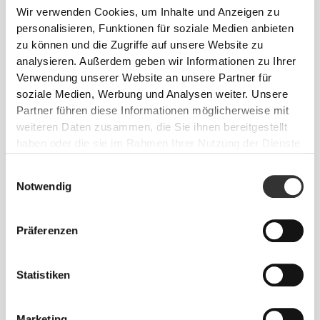
Wir verwenden Cookies, um Inhalte und Anzeigen zu
personalisieren, Funktionen für soziale Medien anbieten
zu können und die Zugriffe auf unsere Website zu
analysieren. Außerdem geben wir Informationen zu Ihrer
Verwendung unserer Website an unsere Partner für
soziale Medien, Werbung und Analysen weiter. Unsere
€20.99
€34.99
40%
€20.99
€34.99
40%
Partner führen diese Informationen möglicherweise mit
weiteren Daten zusammen, die Sie ihnen bereitgestellt
Athleisure Leggings mit
Athleisure Leggings mit
niedrigem Bund
niedrigem Bund
haben oder die sie im Rahmen Ihrer Nutzung der Dienste
gesammelt haben.
Einwilligungsauswahl
Notwendig
Präferenzen
Statistiken
Marketing