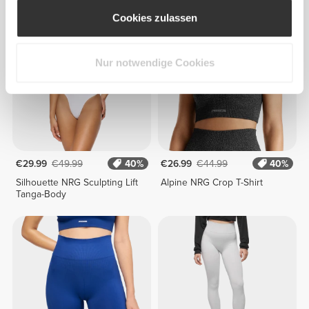
Cookies zulassen
Nur notwendige Cookies
€29.99
€49.99
40%
€26.99
€44.99
40%
Silhouette NRG Sculpting Lift
Alpine NRG Crop T-Shirt
Tanga-Body