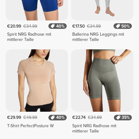
€20.99
€34.99
40%
€17.50
€34.99
50%
Spirit NRG Radhose mit
Ballerina NRG Leggings mit
mittlerer Taille
mittlerer Taille
€29.99
€49.99
40%
€22.74
€34.99
35%
T-Shirt PerfectPosture W
Spirit NRG Radhose mit
mittlerer Taille