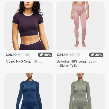
€26.99
€44.99
40%
€24.49
€34.99
30%
Alpine NRG Crop T-Shirt
Ballerina NRG Leggings mit
mittlerer Taille