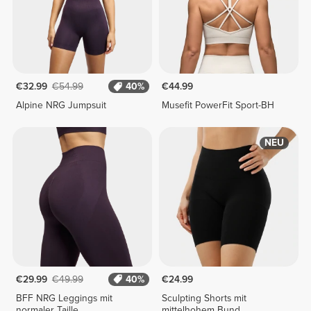
€32.99
€54.99
40%
€44.99
Alpine NRG Jumpsuit
Musefit PowerFit Sport-BH
NEU
€29.99
€49.99
40%
€24.99
BFF NRG Leggings mit
Sculpting Shorts mit
normaler Taille
mittelhohem Bund