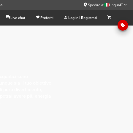
sa
Spedire a:
Lingua
IT
Live chat
Preferiti
Log in | Registrati
 acquatici sono
que sia il tuo obiettivo,
di puro divertimento,
 potrai avere più energia
.