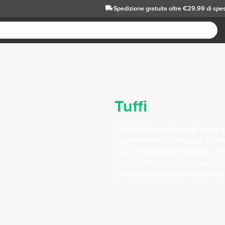
Spedizione gratuita oltre €29.99 di spe
Tuffi
Gli effetti benefici degli sport
ampiamente riconosciuti. Qualun
che si tratti di competizione o 
intervenendo su alcuni aspetti
e migliorare la tua prestazione