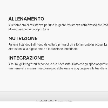
ALLENAMENTO
Allenamento di resistenza per una migliore resistenza cardiovascolare, così 
allenamenti a un core più forte.
NUTRIZIONE
Fai una lista degli alimenti da evitare prima di un allenamento in acqua. La
alterazioni alla digestione e alla funzione intestinale.
INTEGRAZIONE
Assumi gli integratori secondo le tue necessità. Dato che gli sport acquatic
mantenere la massa muscolare potrebbe essere aggiungere alla tua dieta u
Iscriviti alla Newsletter
Ricevi le novità e le promozioni nella tua e-mail.