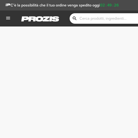
C'è la possibilità che il tuo ordine venga spedito oggi
02
:
49
:
26