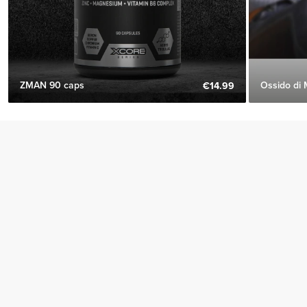
ZMAN 90 caps
Ossido di
€14.99