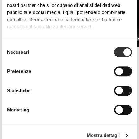
nostri partner che si occupano di analisi dei dati web,
pubblicità e social media, i quali potrebbero combinarle
con altre informazioni che ha fornito loro o che hanno
raccolto dal suo utilizzo dei loro servizi.
PRO•CGT 400 g
Beta Alani
€12.99
Selezione
Necessari
del
Miglioramento della resistenza
consenso
Le proteine whey e gli integratori a base di aminoacidi sono la chiave
per combattere i sintomi della stanchezza.
Preferenze
Statistiche
Marketing
Mostra dettagli