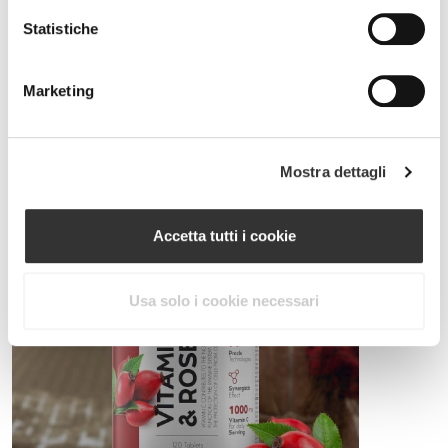
Statistiche
PRO•CGT 400 g
€12.99
Marketing
Salute dell'atleta
Fai in modo che la tua alimentazione fornisca al tuo corpo gli
antiossidanti e tutte le vitamine di cui necessita.
Mostra dettagli
Accetta tutti i cookie
Usa solo i cookie necessari