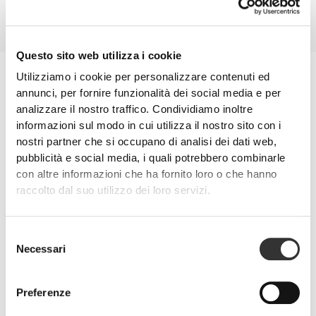
Per assicurarti di avere sufficiente energia e mantenerti idratato, assumi
barrette e gel energetici. Scegli anche bevande sportive, ricche di
carboidrati e sali minerali, nel caso in cui ti alleni per più di 1 ora.
Questo sito web utilizza i cookie
Dopo l'allenamento
Utilizziamo i cookie per personalizzare contenuti ed
È importante reidratare il corpo e ricostituire i macronutrienti e i sali
annunci, per fornire funzionalità dei social media e per
minerali.
analizzare il nostro traffico. Condividiamo inoltre
Abbina il tuo frullato di proteine whey a una fonte di carboidrati.
informazioni sul modo in cui utilizza il nostro sito con i
nostri partner che si occupano di analisi dei dati web,
pubblicità e social media, i quali potrebbero combinarle
con altre informazioni che ha fornito loro o che hanno
raccolto dal suo utilizzo dei loro servizi.
Selezione
Necessari
del
consenso
Preferenze