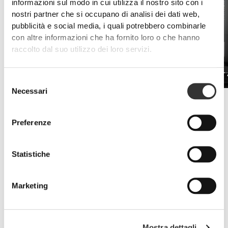
informazioni sul modo in cui utilizza il nostro sito con i
nostri partner che si occupano di analisi dei dati web,
pubblicità e social media, i quali potrebbero combinarle
con altre informazioni che ha fornito loro o che hanno
raccolto dal suo utilizzo dei loro servizi.
Beta Alanina 100 capsule
PRO•CGT 
€12.99
Selezione
Necessari
del
Miglioramento della resistenza
consenso
Le proteine whey e gli integratori a base di aminoacidi sono la chiave
Preferenze
per combattere i sintomi della stanchezza.
Statistiche
Marketing
Mostra dettagli