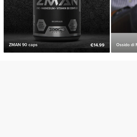
ZMAN 90 caps
Ossido di
€14.99