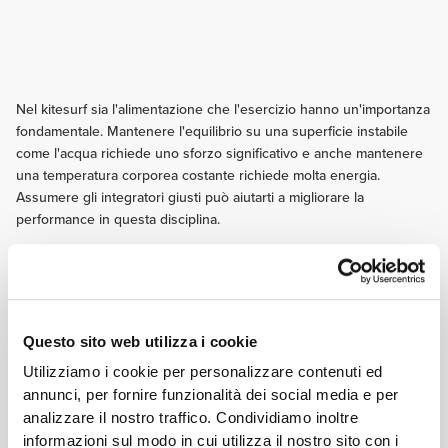
Nel kitesurf sia l'alimentazione che l'esercizio hanno un'importanza
fondamentale. Mantenere l'equilibrio su una superficie instabile
come l'acqua richiede uno sforzo significativo e anche mantenere
una temperatura corporea costante richiede molta energia.
Assumere gli integratori giusti può aiutarti a migliorare la
performance in questa disciplina.
Segui questi consigli e inizia a fare progressi da oggi!
ALLENAMENTO
Dedica parte del tuo allenamento al miglioramento dell'equilibrio, della
Questo sito web utilizza i cookie
propriocezione e della stabilità. Esercizi di questo tipo miglioreranno la tua
capacità di girarti, mantenere l'equilibrio e avere una buona stabilità nella
Utilizziamo i cookie per personalizzare contenuti ed
pratica dello sport.
annunci, per fornire funzionalità dei social media e per
NUTRIZIONE
analizzare il nostro traffico. Condividiamo inoltre
Due o tre ore prima di entrare in acqua consuma un pasto leggero
informazioni sul modo in cui utilizza il nostro sito con i