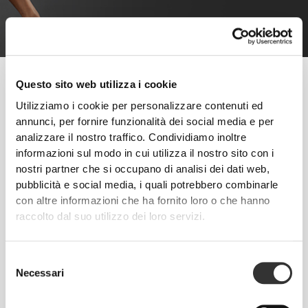
La dieta e l'esercizio fisico svolgono ruoli fondamentali per riuscire
Questo sito web utilizza i cookie
a dimagrire. Se usati correttamente gli integratori possono
costituire quel vantaggio extra che rende più facile l'intero
Utilizziamo i cookie per personalizzare contenuti ed
processo.
annunci, per fornire funzionalità dei social media e per
analizzare il nostro traffico. Condividiamo inoltre
informazioni sul modo in cui utilizza il nostro sito con i
Segui questi consigli e inizia a fare progressi da oggi!
nostri partner che si occupano di analisi dei dati web,
ALLENAMENTO
pubblicità e social media, i quali potrebbero combinarle
L'eliminazione di calorie ottenuta con l'esercizio breve ad alta intensità ha
con altre informazioni che ha fornito loro o che hanno
effetti di maggiore durata e dá risultati migliori. Aumentando la forza e la
raccolto dal suo utilizzo dei loro servizi.
massa muscolare premetterai al tuo corpo di bruciare più grasso durante
l'arco della giornata. Allenamenti di maggiore durata e inferiore intensità
sono più efficaci se si desidera un effetto di eliminazione del grasso
Selezione
istantanea. L'idea migliore è abbinare entrambi i tipi di allenamento.
Necessari
del
NUTRIZIONE
consenso
Evita gli alimenti procesati, gli zuccheri e i carboidrati semplici. Assumi
invece più proteine, grassi buoni e carboidrati complessi. Alimentati ogni 3