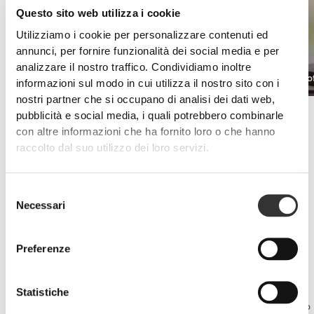
Questo sito web utilizza i cookie
Utilizziamo i cookie per personalizzare contenuti ed
annunci, per fornire funzionalità dei social media e per
analizzare il nostro traffico. Condividiamo inoltre
Xtreme CLA Tonalin 90 softgels
CLA 90 sof
€21.99
informazioni sul modo in cui utilizza il nostro sito con i
nostri partner che si occupano di analisi dei dati web,
Bruciagrassi privi di stimolanti
pubblicità e social media, i quali potrebbero combinarle
Non contenendo stimolanti (ad esempio: caffeina, alanina, yohimbina,
con altre informazioni che ha fornito loro o che hanno
7-Keto) questi integratori possono essere assunti in qualsiasi
raccolto dal suo utilizzo dei loro servizi.
momento della giornata, e possono anche essere assunti insieme ad
altri prodotti con stimolanti, come pre-allenamento, termogenici
bruciagrassi o energizzanti.
Selezione
Sono perfetti per le persone che si sforzano a perdere peso ma
Necessari
del
essendo sensibili agli effetti di alcuni ingredienti non vogliono
consenso
assumerli frequentemente.
Può essere il caso di atleti che assumono spesso altri integratori con
Preferenze
stimolanti, persone sensibili alla caffeina o persone con problemi
cardiovascolari o digestivi.
Il consumo di integratori senza stimolanti non influenza il sistema
Statistiche
nervoso centrale e fornisce una fonte duratura di energia mobilitando