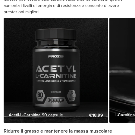
aumenta i livelli di energia e di resistenza e consente di avere
prestazioni migliori.
Acetil-L-Carnitina 90 capsule
L-Carnitin
€18.99
Ridurre il grasso e mantenere la massa muscolare