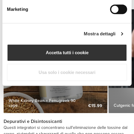
gli acidi grassi immagazzinati nel tessuto adiposo.
Marketing
Mostra dettagli
Accetta tutti i cookie
Usa solo i cookie necessari
White Kidney Bean + Fenugreek 90
caps
Cutgenic 
€15.99
Depurativi e Disintossicanti
Questi integratori si concentrano sull'eliminazione delle tossine dal
corpo, aiutandoti a sbarazzarti di quelle che non possono essere