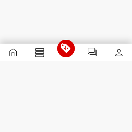
Informazioni Utili
Unisciti a noi
Diventa nostro Partner
Termini e condizioni
Assistenza clienti
Iscriviti alla Newsletter
Ricevi le novità e le
promozioni nella tua e-mail.