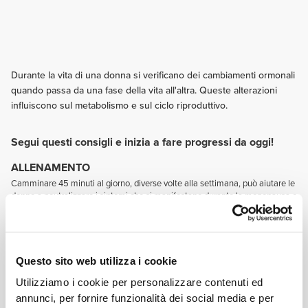
Durante la vita di una donna si verificano dei cambiamenti ormonali
quando passa da una fase della vita all'altra. Queste alterazioni
influiscono sul metabolismo e sul ciclo riproduttivo.
Segui questi consigli e inizia a fare progressi da oggi!
ALLENAMENTO
Camminare 45 minuti al giorno, diverse volte alla settimana, può aiutare le
donne a neutralizzare i sintomi che si manifestano durante la menopausa e
contribuire anche a una migliore salute in generale.
NUTRIZIONE
Consuma alimenti ricchi di carboidrati complessi, frutta, verdura, alimenti
che contengano omega 3, calcio, vitamina D, magnesio e zinco. Ciò ti
Questo sito web utilizza i cookie
aiuterà a controllare i sintomi in periodi di particolare stress (in paticolare in
fase premestruale e in menopausa).
Utilizziamo i cookie per personalizzare contenuti ed
INTEGRAZIONE
annunci, per fornire funzionalità dei social media e per