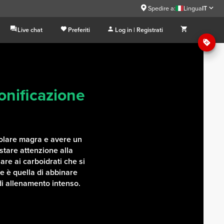
Spedire a:
Lingua
IT
Live chat
Preferiti
Log in | Registrati
onificazione
lare magra e avere un
estare attenzione alla
lare ai carboidrati che si
e è quella di abbinare
 di allenamento intenso.