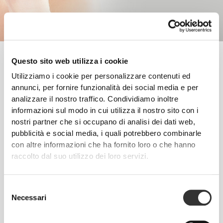
La pelle costituisce una delle principali preoccupazioni estetiche
Questo sito web utilizza i cookie
per le persone di tutte le età e genere, in quanto riflette lo stato di
Utilizziamo i cookie per personalizzare contenuti ed
salute e il benessere della persona. Questo la rende fondamentale
per un aspetto curato e piacevole.
annunci, per fornire funzionalità dei social media e per
analizzare il nostro traffico. Condividiamo inoltre
informazioni sul modo in cui utilizza il nostro sito con i
Segui questi consigli e inizia a fare progressi da oggi!
nostri partner che si occupano di analisi dei dati web,
ALLENAMENTO
pubblicità e social media, i quali potrebbero combinarle
L'idratazione è essenziale quando si fa esercizio. Sudare porta alla perdita
con altre informazioni che ha fornito loro o che hanno
di una quantità significativa di fluidi organici, importanti per mantenere in
raccolto dal suo utilizzo dei loro servizi.
salute pelle, unghie e capelli.
NUTRIZIONE
La nutrizione corretta fornisce i nutrienti fondamentali che aiutano a
Selezione
mantenere capelli, pelle e unghie sane. Ciò rende importante seguire una
Necessari
del
dieta equilibrata e variata che preveda il consumo quotidiano di vitamine,
consenso
minerali e proteine.