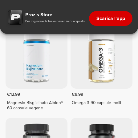
Vitamine, Minerali ed Erbe
€12.99
€9.99
Magnesio Bisglicinato Albion®
Omega 3 90 capsule molli
60 capsule vegane