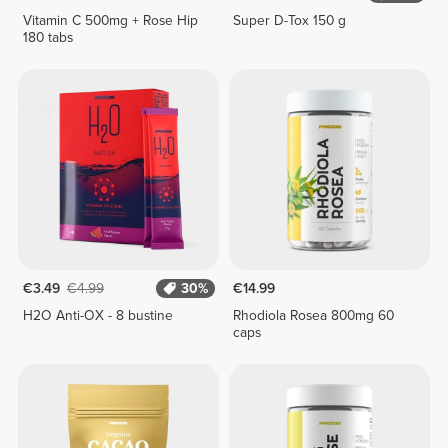
Vitamin C 500mg + Rose Hip
Super D-Tox 150 g
180 tabs
€3.49
€4.99
30%
€14.99
H2O Anti-OX - 8 bustine
Rhodiola Rosea 800mg 60
caps