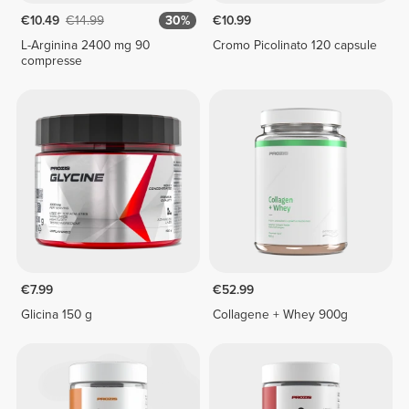
€10.49
€14.99
30%
€10.99
L-Arginina 2400 mg 90
Cromo Picolinato 120 capsule
compresse
€7.99
€52.99
Glicina 150 g
Collagene + Whey 900g