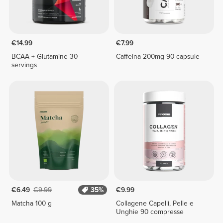
€14.99
€7.99
BCAA + Glutamine 30
Caffeina 200mg 90 capsule
servings
€6.49
€9.99
35%
€9.99
Matcha 100 g
Collagene Capelli, Pelle e
Unghie 90 compresse