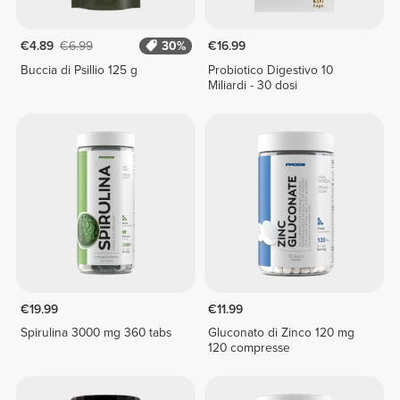
€4.89
€6.99
30%
€16.99
Buccia di Psillio 125 g
Probiotico Digestivo 10
Miliardi - 30 dosi
€19.99
€11.99
Spirulina 3000 mg 360 tabs
Gluconato di Zinco 120 mg
120 compresse