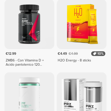
€12.99
€4.49
€4.99
10%
ZMB6 - Con Vitamina D +
H2O Energy - 8 sticks
Acido pantotenico 120
capsule