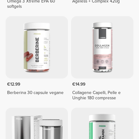
Omega 3 Xtreme EPA 60
Ageless + Complex 420g
softgels
€12.99
€14.99
Berberina 30 capsule vegane
Collagene Capelli, Pelle e
Unghie 180 compresse