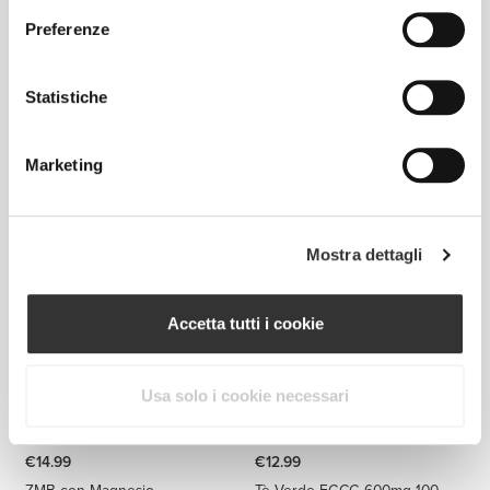
Preferenze
Statistiche
€19.99
€13.99
Marketing
BCAA 8:1:1 180 tabs
Zenzero 1500 mg 90 capsule
Mostra dettagli
Accetta tutti i cookie
Usa solo i cookie necessari
€14.99
€12.99