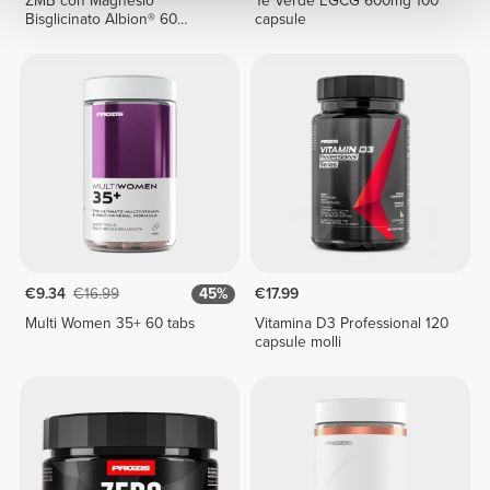
ZMB con Magnesio
Tè Verde EGCG 600mg 100
Bisglicinato Albion® 60
capsule
capsule vegetariane
€9.34
€16.99
45%
€17.99
Multi Women 35+ 60 tabs
Vitamina D3 Professional 120
capsule molli