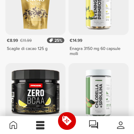
€8.99
€11.99
25%
€14.99
Scaglie di cacao 125 g
Enagra 3150 mg 60 capsule
molli
€12.99
€11.99