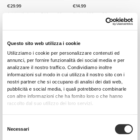
€29.99
€14.99
Acido alfa lipoico 540 mg 60
Shilajit 400 mg 30 veg caps
capsule
Questo sito web utilizza i cookie
Utilizziamo i cookie per personalizzare contenuti ed
annunci, per fornire funzionalità dei social media e per
analizzare il nostro traffico. Condividiamo inoltre
informazioni sul modo in cui utilizza il nostro sito con i
nostri partner che si occupano di analisi dei dati web,
pubblicità e social media, i quali potrebbero combinarle
con altre informazioni che ha fornito loro o che hanno
€9.34
€16.99
45%
€2.99
€3.99
25%
raccolto dal suo utilizzo dei loro servizi.
Multi Men 35+ 60 tabs
Semi di Chia 200 g
Selezione
Necessari
del
consenso