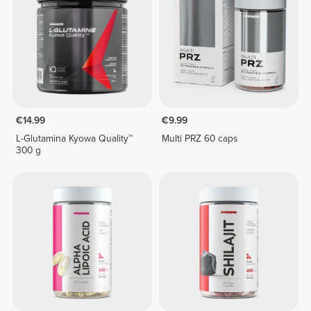
€14.99
€9.99
L-Glutamina Kyowa Quality™
Multi PRZ 60 caps
300 g