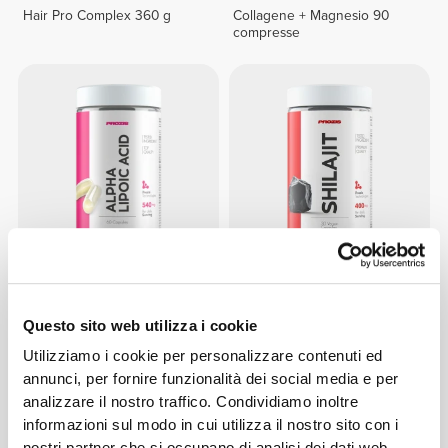
Hair Pro Complex 360 g
Collagene + Magnesio 90
compresse
€29.99
€14.99
Acido alfa lipoico 540 mg 60
Shilajit 400 mg 30 veg caps
Questo sito web utilizza i cookie
capsule
Utilizziamo i cookie per personalizzare contenuti ed
annunci, per fornire funzionalità dei social media e per
analizzare il nostro traffico. Condividiamo inoltre
informazioni sul modo in cui utilizza il nostro sito con i