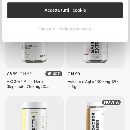
Astaxantina 30 capsule molli
Resveratrol 150mg 60 caps
Accetta tutti i cookie
Usa solo i cookie necessari
€8.99
€14.99
40%
€14.99
ABG10+® Aglio Nero
Estratto d'Aglio 1000 mg 120
Stagionato 250 mg 30
softgel
capsule vegetariane
NOVITÀ