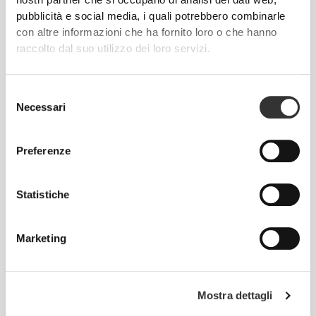
nostri partner che si occupano di analisi dei dati web,
pubblicità e social media, i quali potrebbero combinarle
con altre informazioni che ha fornito loro o che hanno
raccolto dal suo utilizzo dei loro servizi.
€9.99
€19.99
Selezione
Necessari
del
Collagene Capelli, Pelle e
Acido Alfa Lipoico 280 mg 60
Unghie 90 compresse
capsule
consenso
Preferenze
Statistiche
Marketing
Mostra dettagli
€19.99
€22.99