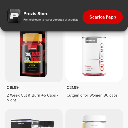
Bruciagrassi senza Stimolanti
Prozis Store
Scarica l'app
Per migliorare la tua esperienza di acquisto
€16.99
€21.99
2 Week Cut & Burn 45 Caps -
Cutgenic for Women 90 caps
Night