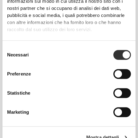
informazioni sul modo in cui utilizza il nostro sito con i
Olio di Cocco 1000 mg 90
2 Week Cut & Burn 90 Caps -
nostri partner che si occupano di analisi dei dati web,
Capsule molli
Night
pubblicità e social media, i quali potrebbero combinarle
con altre informazioni che ha fornito loro o che hanno
ESAURITO
ESAURITO
raccolto dal suo utilizzo dei loro servizi.
Selezione
Necessari
del
consenso
Preferenze
€8.99
€12.99
Statistiche
Zenzero 1500 mg 60 capsule
Garcinia Cambogia 1500 mg
90 caps
Marketing
ESAURITO
Mostra dettagli