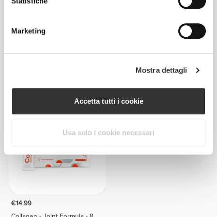
Statistiche
Marketing
€52.99
€24.99
Mostra dettagli
Collagene + Whey 900g
Collagen Creamer 300g
Accetta tutti i cookie
NOVITÀ
Usa solo i cookie necessari
€14.99
Collagen - Joint Formula - 8