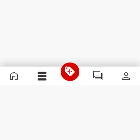
Informazioni Utili
Unisciti a noi
Diventa nostro Partner
Termini e condizioni
Assistenza clienti