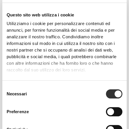
€14.99
€34.99
Peptan® Hydrolyzed Marine
Ageless + Complex 420g
Collagen Peptides 200g
Questo sito web utilizza i cookie
Utilizziamo i cookie per personalizzare contenuti ed
annunci, per fornire funzionalità dei social media e per
analizzare il nostro traffico. Condividiamo inoltre
informazioni sul modo in cui utilizza il nostro sito con i
nostri partner che si occupano di analisi dei dati web,
pubblicità e social media, i quali potrebbero combinarle
con altre informazioni che ha fornito loro o che hanno
raccolto dal suo utilizzo dei loro servizi.
€19.99
€47.99
Selezione
Hair Pro Complex 360 g
PeptiPlus™ - Proteina del
Necessari
del
Collagene Idrolizzata 900 g
consenso
Preferenze