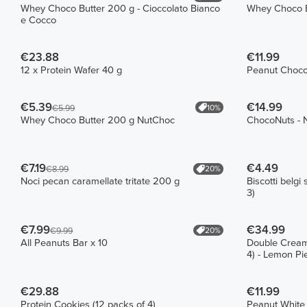
Whey Choco Butter 200 g - Cioccolato Bianco
Whey Choco Bu
e Cocco
€23.88
€11.99
12 x Protein Wafer 40 g
Peanut Choco 
€5.39
€14.99
10%
€5.99
Whey Choco Butter 200 g NutChoc
ChocoNuts - No
€7.19
€4.49
20%
€8.99
Noci pecan caramellate tritate 200 g
Biscotti belgi
3)
€7.99
€34.99
20%
€9.99
All Peanuts Bar x 10
Double Creamy
4) - Lemon P
€29.88
€11.99
Protein Cookies (12 packs of 4)
Peanut White 