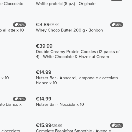
 e Cioccolato
Waffle proteici (6 pz.) - Originale
€3.89
20%
35%
€5.99
 al latte x 10
Whey Choco Butter 200 g - Bonbon
€39.99
Double Creamy Protein Cookies (12 packs of
4) - White Chocolate & Hazelnut Cream
€14.99
 x 10
Nutzer Bar - Anacardi, lampone e cioccolato
bianco x 10
€14.99
20%
ato bianco x
Nutzer Bar - Nocciola x 10
€15.99
20%
€19.99
 cioccolato
Complete Breakfast Smoothie - Avena e