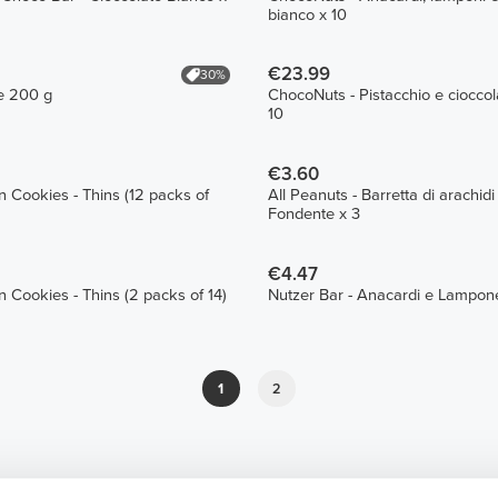
bianco x 10
€23.99
30%
te 200 g
ChocoNuts - Pistacchio e cioccol
10
€3.60
n Cookies - Thins (12 packs of
All Peanuts - Barretta di arachidi
Fondente x 3
€4.47
n Cookies - Thins (2 packs of 14)
Nutzer Bar - Anacardi e Lampon
1
2