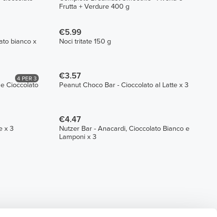
Frutta + Verdure 400 g
€5.99
ato bianco x
Noci tritate 150 g
€3.57
4 PER 3
 e Cioccolato
Peanut Choco Bar - Cioccolato al Latte x 3
€4.47
e x 3
Nutzer Bar - Anacardi, Cioccolato Bianco e
Lamponi x 3