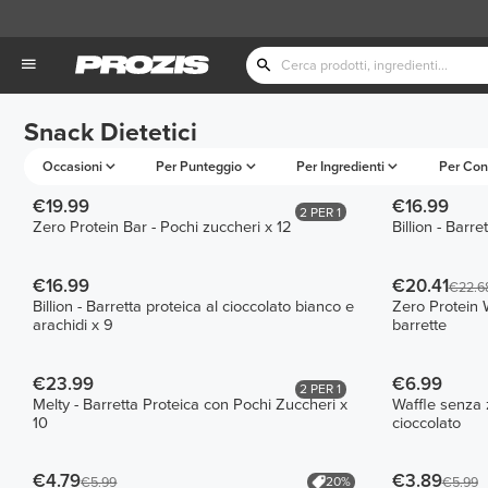
Snack Dietetici
Occasioni
Per Punteggio
Per Ingredienti
Per Con
€19.99
€16.99
2 PER 1
Zero Protein Bar - Pochi zuccheri x 12
Billion - Barre
€16.99
€20.41
€22.6
Billion - Barretta proteica al cioccolato bianco e
Zero Protein W
arachidi x 9
barrette
€23.99
€6.99
2 PER 1
Melty - Barretta Proteica con Pochi Zuccheri x
Waffle senza z
10
cioccolato
€4.79
€3.89
20%
€5.99
€5.99