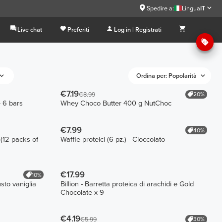
Spedire a:
Lingua
IT
Live chat
Preferiti
Log in | Registrati
Ordina per: Popolarità
€7.19
20%
€8.99
 6 bars
Whey Choco Butter 400 g NutChoc
€7.99
40%
(12 packs of
Waffle proteici (6 pz.) - Cioccolato
m
€17.99
10%
sto vaniglia
Billion - Barretta proteica di arachidi e Gold
Chocolate x 9
€4.19
30%
€5.99