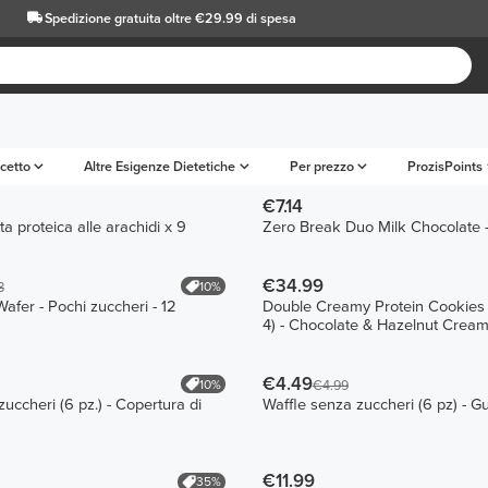
Spedizione gratuita oltre €29.99 di spesa
cetto
Altre Esigenze Dietetiche
Per prezzo
ProzisPoints
€7.14
tta proteica alle arachidi x 9
Zero Break Duo Milk Chocolate -
€34.99
10%
8
afer - Pochi zuccheri - 12
Double Creamy Protein Cookies 
4) - Chocolate & Hazelnut Crea
€4.49
10%
€4.99
uccheri (6 pz.) - Copertura di
Waffle senza zuccheri (6 pz) - Gu
€11.99
35%