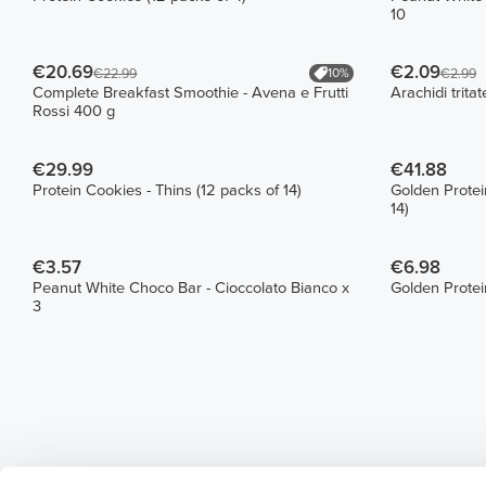
10
€20.69
€2.09
10%
€22.99
€2.99
Complete Breakfast Smoothie - Avena e Frutti
Arachidi trita
Rossi 400 g
€29.99
€41.88
Protein Cookies - Thins (12 packs of 14)
Golden Protei
14)
€3.57
€6.98
Peanut White Choco Bar - Cioccolato Bianco x
Golden Protei
3