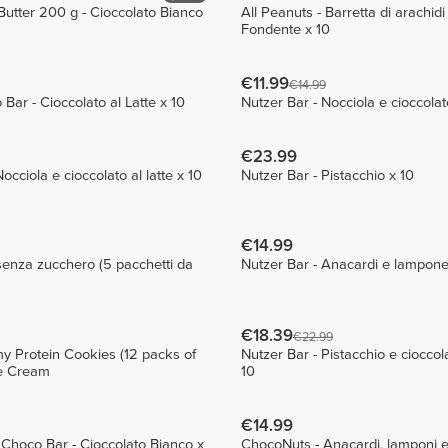
tter 200 g - Cioccolato Bianco
All Peanuts - Barretta di arachidi
Fondente x 10
€11.99
€14.99
Bar - Cioccolato al Latte x 10
Nutzer Bar - Nocciola e cioccolato
€23.99
cciola e cioccolato al latte x 10
Nutzer Bar - Pistacchio x 10
€14.99
 senza zucchero (5 pacchetti da
Nutzer Bar - Anacardi e lampone
€18.39
€22.99
 Protein Cookies (12 packs of
Nutzer Bar - Pistacchio e cioccol
ie Cream
10
€14.99
Choco Bar - Cioccolato Bianco x
ChocoNuts - Anacardi, lamponi e