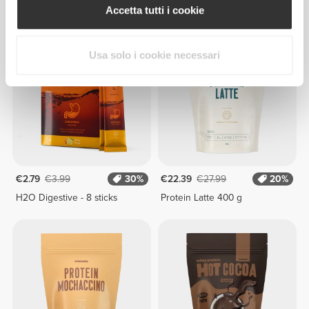
500 g
Accetta tutti i cookie
Usa solo i cookie necessari
€2.79
€3.99
30%
€22.39
€27.99
20%
H2O Digestive - 8 sticks
Protein Latte 400 g