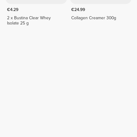
€4.29
€24.99
2 x Bustina Clear Whey
Collagen Creamer 300g
Isolate 25 g