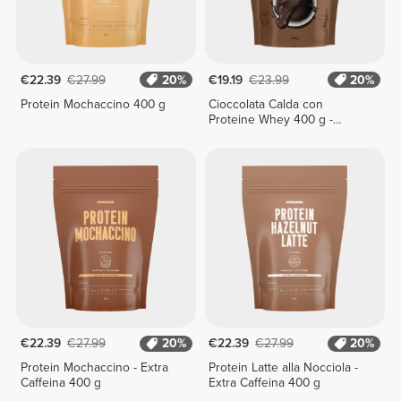
€22.39
€27.99
20%
€19.19
€23.99
20%
Protein Mochaccino 400 g
Cioccolata Calda con
Proteine Whey 400 g -
Classico
€22.39
€27.99
20%
€22.39
€27.99
20%
Protein Mochaccino - Extra
Protein Latte alla Nocciola -
Caffeina 400 g
Extra Caffeina 400 g