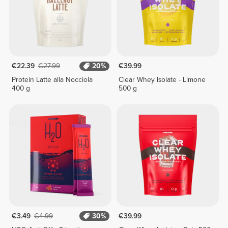
€22.39
€27.99
20%
€39.99
Protein Latte alla Nocciola
Clear Whey Isolate - Limone
400 g
500 g
€3.49
€4.99
30%
€39.99