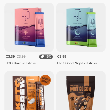
€3.39
€3.99
15%
€3.99
H2O Brain - 8 sticks
H2O Good Night - 8 sticks