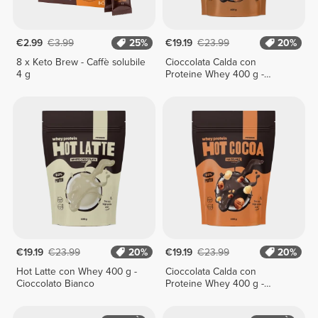
€2.99
€3.99
25%
€19.19
€23.99
20%
8 x Keto Brew - Caffè solubile
Cioccolata Calda con
4 g
Proteine Whey 400 g -
Biscotto
€19.19
€23.99
20%
€19.19
€23.99
20%
Hot Latte con Whey 400 g -
Cioccolata Calda con
Cioccolato Bianco
Proteine Whey 400 g -
Nocciola