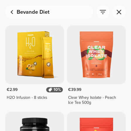
Bevande Diet
€2.99
10%
€39.99
H2O Infusion - 8 sticks
Clear Whey Isolate - Peach
Ice Tea 500g