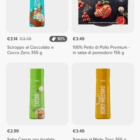
€3.14
€3.49
10%
€3.49
Sciroppo al Cioccolato e
100% Petto di Pollo Premium -
Cocco Zero 355 g
in salsa di pomodoro 155 g
€2.99
€3.49
Salsa Caesar per Insalata
Senape al Miele Zero 355 g