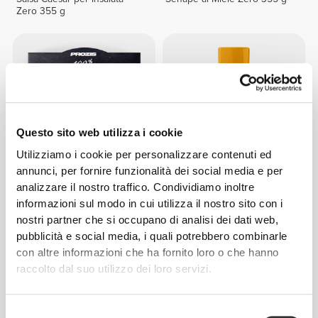
Zero 355 g
Questo sito web utilizza i cookie
Utilizziamo i cookie per personalizzare contenuti ed
annunci, per fornire funzionalità dei social media e per
analizzare il nostro traffico. Condividiamo inoltre
€3.99
€3.49
informazioni sul modo in cui utilizza il nostro sito con i
100% Petto di Tacchino
Salsa al Curry Zero 355 g
nostri partner che si occupano di analisi dei dati web,
Premium - marinato 155 g
pubblicità e social media, i quali potrebbero combinarle
con altre informazioni che ha fornito loro o che hanno
raccolto dal suo utilizzo dei loro servizi.
Selezione