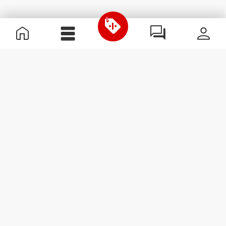
Informazioni Utili
Unisciti a noi
Diventa nostro Partner
Termini e condizioni
Assistenza clienti
Iscriviti alla Newsletter
Ricevi le novità e le
promozioni nella tua e-mail.
Iscriviti
#ExceedYourself