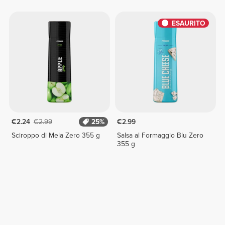
ESAURITO
€2.24
€2.99
25%
€2.99
Sciroppo di Mela Zero 355 g
Salsa al Formaggio Blu Zero
355 g