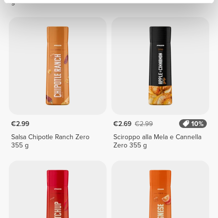
g
€2.99
€2.69
€2.99
10%
Salsa Chipotle Ranch Zero
Sciroppo alla Mela e Cannella
355 g
Zero 355 g