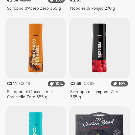
€2.54
€2.99
15%
€2.99
Sciroppo d'Acero Zero 355 g
Noodles di konjac 270 g
€3.14
€3.49
10%
€3.59
€3.99
10%
Sciroppo al Cioccolato e
Sciroppo di Lampone Zero
Caramello Zero 355 g
355 g