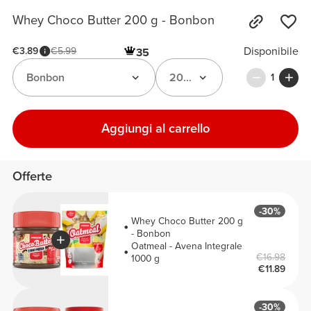
Whey Choco Butter 200 g - Bonbon
Disponibile
€3.89
€5.99
35
Bonbon
200 g
1
Aggiungi al carrello
Offerte
-30%
Whey Choco Butter 200 g
- Bonbon
Oatmeal - Avena Integrale
€16.98
1000 g
€11.89
-30%