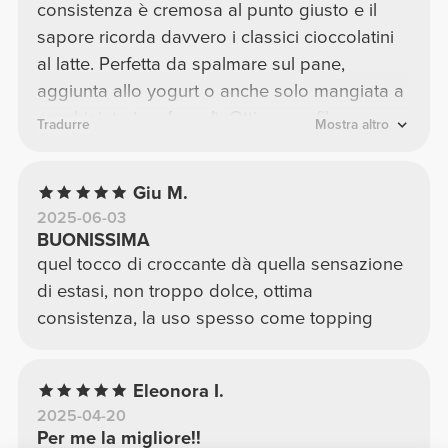
consistenza è cremosa al punto giusto e il
sapore ricorda davvero i classici cioccolatini
al latte. Perfetta da spalmare sul pane,
aggiunta allo yogurt o anche solo mangiata a
cucchiaiate (confesso!). Ottimo profilo
Tradurre
Mostra altro
nutrizionale per chi cerca uno spuntino
proteico ma goloso. Attenzione: finisce troppo
Giu M.
in fretta 😄
2025-06-03
BUONISSIMA
quel tocco di croccante dà quella sensazione
di estasi, non troppo dolce, ottima
consistenza, la uso spesso come topping
Eleonora I.
2025-04-20
Per me la migliore!!