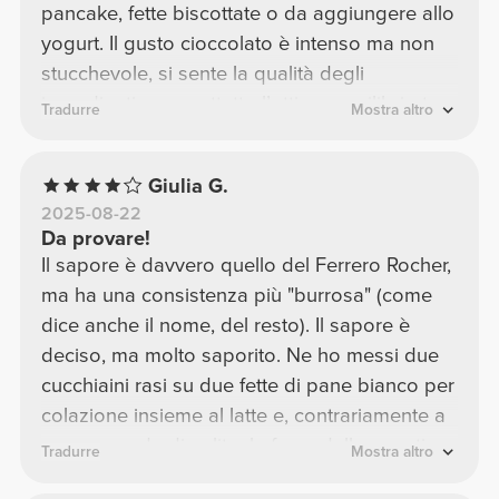
pancake, fette biscottate o da aggiungere allo
yogurt. Il gusto cioccolato è intenso ma non
stucchevole, si sente la qualità degli
ingredienti e soprattutto l’ottimo equilibrio tra
Tradurre
Mostra altro
dolcezza e sapore del cacao. Dal punto di
vista nutrizionale è un prodotto eccezionale:
Giulia G.
alto contenuto proteico, basso in zuccheri,
2025-08-22
ideale per chi si allena ma non vuole
Da provare!
rinunciare al gusto. Si digerisce facilmente e
Il sapore è davvero quello del Ferrero Rocher,
non risulta pesante. La confezione da 200g è
ma ha una consistenza più "burrosa" (come
pratica e dura abbastanza, considerando che
dice anche il nome, del resto). Il sapore è
ne basta poca per dare tanto sapore.
deciso, ma molto saporito. Ne ho messi due
Rapporto qualità-prezzo ottimo.
cucchiaini rasi su due fette di pane bianco per
Consigliatissima a chi cerca uno snack fit,
colazione insieme al latte e, contrariamente a
goloso e funzionale allo stesso tempo. La
come accade di solito, la fame dello spuntino
Tradurre
Mostra altro
ricomprerò sicuramente!
di metà mattina mi è venuta molto dopo: