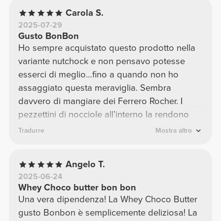
quindi mi ha saziato come speravo. Apporto
Carola S.
di proteine decisamente positivo.
2025-07-29
Gusto BonBon
Ho sempre acquistato questo prodotto nella
variante nutchock e non pensavo potesse
esserci di meglio…fino a quando non ho
assaggiato questa meraviglia. Sembra
davvero di mangiare dei Ferrero Rocher. I
pezzettini di nocciole all’interno la rendono
golosissima.
Tradurre
Mostra altro
Angelo T.
2025-06-24
Whey Choco butter bon bon
Una vera dipendenza! La Whey Choco Butter
gusto Bonbon è semplicemente deliziosa! La