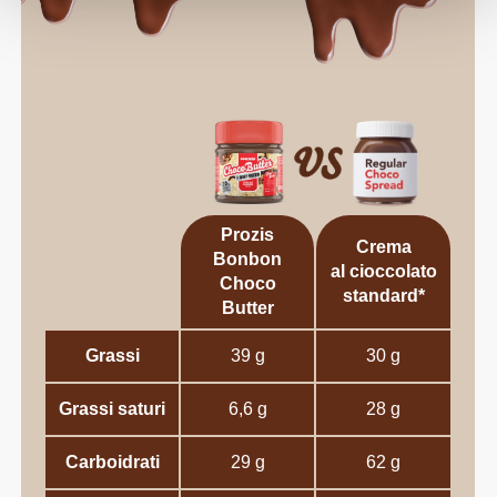
Prozis
Crema
Bonbon
al cioccolato
Choco
standard*
Butter
Grassi
39 g
30 g
Grassi saturi
6,6 g
28 g
Carboidrati
29 g
62 g