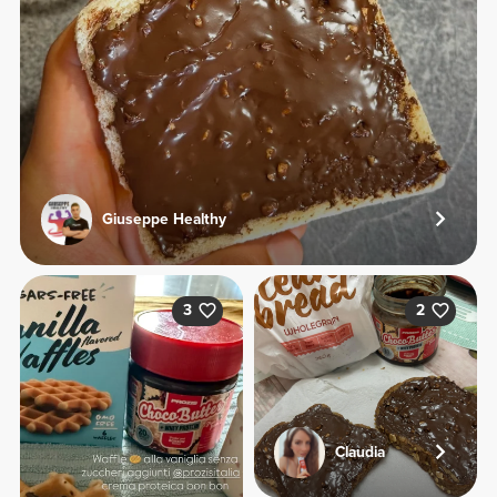
Giuseppe Healthy
3
2
Claudia