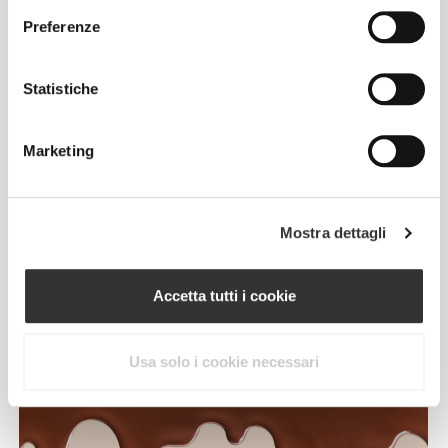
Preferenze
* Contiene naturalmente zuccheri.
Statistiche
Il meglio,
Marketing
senza dubbio!
Mostra dettagli
Rispetto ad una normale crema spalmabile al
cioccolato, Bonbon Choco Butter Prozis è una
Accetta tutti i cookie
migliore fonte di proteine.
Usa solo i cookie necessari