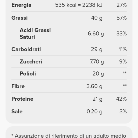
Energia
535 kcal = 2238 kJ
27%
Grassi
40 g
57%
Acidi Grassi
6.60 g
33%
Saturi
Carboidrati
29 g
11%
Zuccheri
7.70 g
9%
Polioli
20 g
**
Fibre
3.60 g
**
Proteine
21 g
42%
Sale
0.20 g
3%
* Assunzione di riferimento di un adulto medio