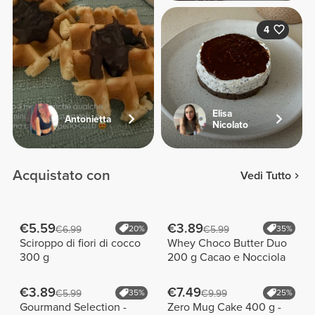
4
Elisa
Antonietta
Nicolato
Acquistato con
Vedi Tutto
€5.59
€3.89
€6.99
20%
€5.99
35%
Sciroppo di fiori di cocco
Whey Choco Butter Duo
300 g
200 g Cacao e Nocciola
€3.89
€7.49
€5.99
35%
€9.99
25%
Gourmand Selection -
Zero Mug Cake 400 g -