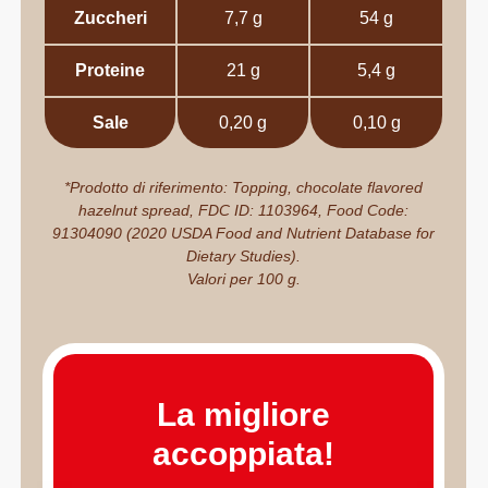
Zuccheri
7,7 g
54 g
Proteine
21 g
5,4 g
Sale
0,20 g
0,10 g
*Prodotto di riferimento: Topping, chocolate flavored
hazelnut spread, FDC ID: 1103964, Food Code:
91304090 (2020 USDA Food and Nutrient Database for
Dietary Studies).
Valori per 100 g.
La migliore
accoppiata!