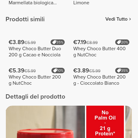
Marmellata biologica
Limone
senza zuccheri aggiunti
240 g
Prodotti simili
Vedi Tutto
€3.89
€7.19
€5.99
35%
€8.99
20%
Whey Choco Butter Duo
Whey Choco Butter 400
200 g Cacao e Nocciola
g NutChoc
€5.39
€3.89
€5.99
10%
€5.99
35%
Whey Choco Butter 200
Whey Choco Butter 200
g NutChoc
g - Cioccolato Bianco
Dettagli del prodotto