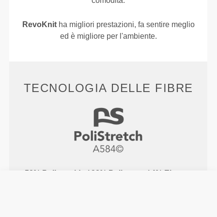
comodità.
RevoKnit
ha migliori prestazioni, fa sentire meglio
ed è migliore per l'ambiente.
TECNOLOGIA DELLE FIBRE
58% Poliammide / 38% Poliestere / 4% Elastan
PoliStretch© è la nostra versatilissima tecnologia
delle fibre sviluppata in laboratorio, che offre il
giusto livello di compressione e un ottimo potere di