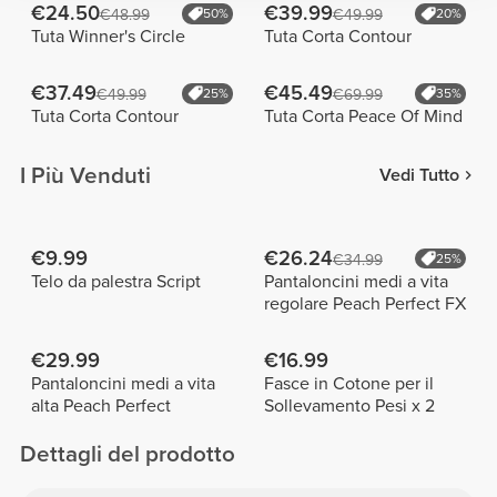
€24.50
€39.99
€48.99
50%
€49.99
20%
Tuta Winner's Circle
Tuta Corta Contour
€37.49
€45.49
€49.99
25%
€69.99
35%
Tuta Corta Contour
Tuta Corta Peace Of Mind
I Più Venduti
Vedi Tutto
€9.99
€26.24
€34.99
25%
Telo da palestra Script
Pantaloncini medi a vita
regolare Peach Perfect FX
€29.99
€16.99
Pantaloncini medi a vita
Fasce in Cotone per il
alta Peach Perfect
Sollevamento Pesi x 2
Dettagli del prodotto