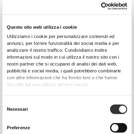
Questo sito web utilizza i cookie
Utilizziamo i cookie per personalizzare contenuti ed
annunci, per fornire funzionalità dei social media e per
analizzare il nostro traffico. Condividiamo inoltre
Info e assistenza
informazioni sul modo in cui utilizza il nostro sito con i
nostri partner che si occupano di analisi dei dati web,
pubblicità e social media, i quali potrebbero combinarle
Recensioni globali
con altre informazioni che ha fornito loro o che hanno
4.9
(20 recensioni)
raccolto dal suo utilizzo dei loro servizi.
Dalla nostra comunità
Vedi Tutto
Selezione
Necessari
del
consenso
1
Preferenze