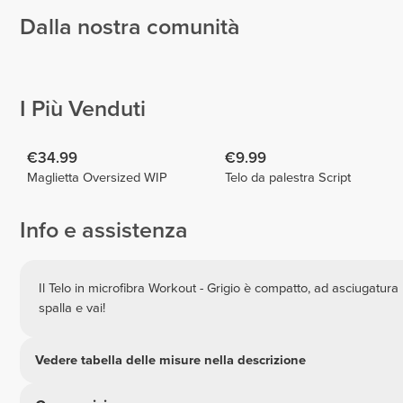
Dalla nostra comunità
Jeana
Simonetinifit
Aragon
Thayna
Majevski
2
3
I Più Venduti
€34.99
€9.99
Maglietta Oversized WIP
Telo da palestra Script
Info e assistenza
Il Telo in microfibra Workout - Grigio è compatto, ad asciugatura 
spalla e vai!
Vedere tabella delle misure nella descrizione