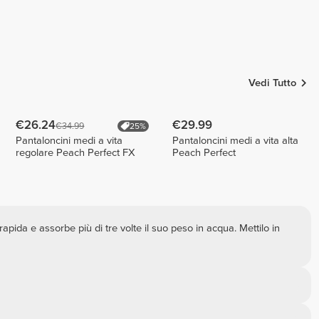
Kata Toma
MMGYMSISTERS
Marta
Sequeira
1
Vedi Tutto
€26.24
€29.99
€34.99
25%
Pantaloncini medi a vita
Pantaloncini medi a vita alta
regolare Peach Perfect FX
Peach Perfect
rapida e assorbe più di tre volte il suo peso in acqua. Mettilo in