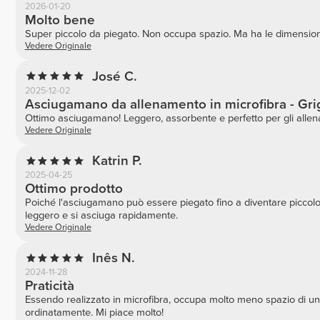
2026-01-20
Molto bene
Super piccolo da piegato. Non occupa spazio. Ma ha le dimensioni i
Vedere Originale
José C.
2025-12-02
Asciugamano da allenamento in microfibra - Gri
Ottimo asciugamano! Leggero, assorbente e perfetto per gli allen
Vedere Originale
Katrin P.
2025-04-25
Ottimo prodotto
Poiché l'asciugamano può essere piegato fino a diventare piccolo
leggero e si asciuga rapidamente.
Vedere Originale
Inês N.
2024-11-28
Praticità
Essendo realizzato in microfibra, occupa molto meno spazio di u
ordinatamente. Mi piace molto!