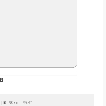
|
B -
90 cm -
35.4"