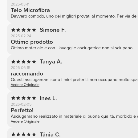
2025-03-11
Telo Microfibra
Davvero comodo, uno dei migliori provati al momento. Per via del 
Simone F.
2025-02-24
Ottimo prodotto
Ottimo materiale e con i lavaggi e asciugatrice non si sciupano
Tanya A.
2026-06-15
raccomando
Questi asciugamani sono i miei preferiti: non occupano molto spazi
Vedere Originale
Ines L.
2026-02-05
Perfetto!
Asciugamano realizzato in materiale di buona qualità, morbido e 
Vedere Originale
Tânia C.