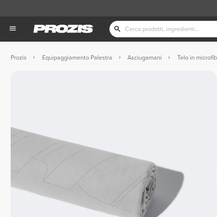
Prozis
Equipaggiamento Palestra
Asciugamani
Telo in microfi