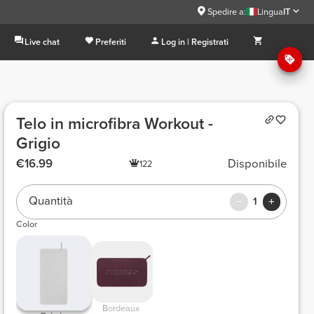
Spedire a:
Lingua
IT
Live chat
Preferiti
Log in | Registrati
Telo in microfibra Workout -
Grigio
€16.99
Disponibile
122
Quantità
1
Color
 Bordeaux  