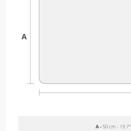
A -
50 cm -
19.7"