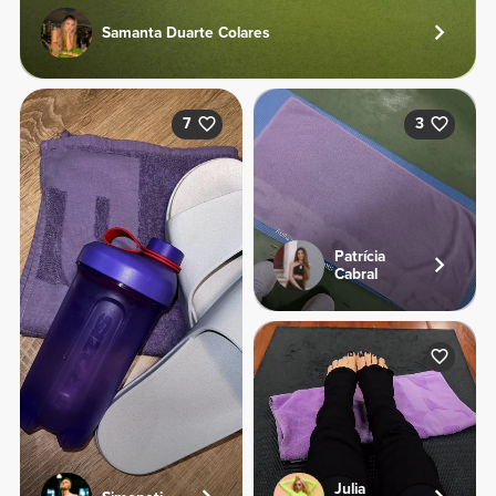
Samanta Duarte Colares
7
3
Patrícia
Cabral
Julia