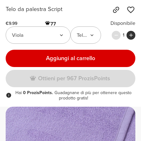
Telo da palestra Script
Disponibile
77
€9.99
Viola
Telo da Palestra Script
1
Aggiungi al carrello
Ottieni per 967 ProzisPoints
Hai
0 ProzisPoints.
Guadagnane di più per ottenere questo
prodotto gratis!