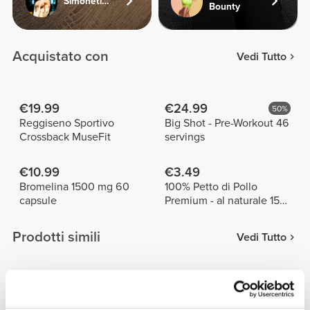
Simonetinifit
Bounty
Acquistato con
Vedi Tutto
€19.99
€24.99
50%
Reggiseno Sportivo
Big Shot - Pre-Workout 46
Crossback MuseFit
servings
€10.99
€3.49
Bromelina 1500 mg 60
100% Petto di Pollo
capsule
Premium - al naturale 155
g
Prodotti simili
Vedi Tutto
€9.99
€12.99
Telo da palestra
Telo da Palestra con