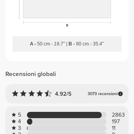
A -
50 cm -
19.7"
|
B -
90 cm -
35.4"
Recensioni globali
4.92/5
3073 recensioni
5
2863
4
197
3
11