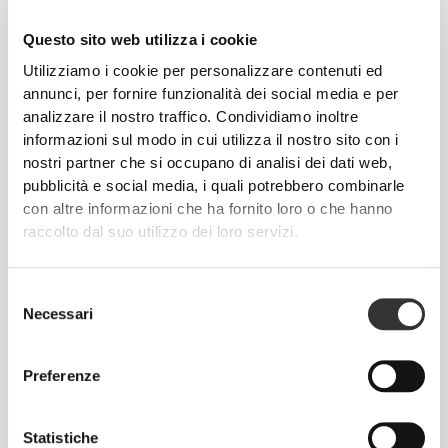
Athleisure
Cappuccio SoulSkin
Questo sito web utilizza i cookie
€12.99
€9.99
Utilizziamo i cookie per personalizzare contenuti ed
Telo da Palestra con
Telo da palestra Script
annunci, per fornire funzionalità dei social media e per
Cappuccio SoulSkin
analizzare il nostro traffico. Condividiamo inoltre
informazioni sul modo in cui utilizza il nostro sito con i
I Più Venduti
Vedi Tutto
nostri partner che si occupano di analisi dei dati web,
pubblicità e social media, i quali potrebbero combinarle
con altre informazioni che ha fornito loro o che hanno
€34.99
€9.99
raccolto dal suo utilizzo dei loro servizi.
Maglietta Oversized WIP
Telo da palestra Script
Selezione
€26.24
€29.99
€34.99
25%
Necessari
del
Pantaloncini medi a vita
Pantaloncini medi a vita
regolare Peach Perfect FX
alta Peach Perfect
consenso
Preferenze
Info e assistenza
Statistiche