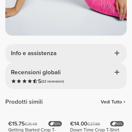
Info e assistenza
Recensioni globali
5
(22 recensioni)
Prodotti simili
Vedi Tutto
€15.75
€14.00
€31.49
50%
€27.99
50%
Getting Started Crop T-
Down Time Crop T-Shirt