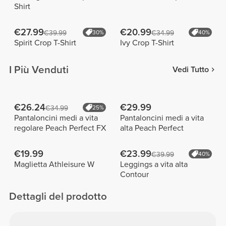
Shirt
€27.99
€20.99
€39.99
30%
€34.99
40%
Spirit Crop T-Shirt
Ivy Crop T-Shirt
I Più Venduti
Vedi Tutto
€26.24
€29.99
€34.99
25%
Pantaloncini medi a vita
Pantaloncini medi a vita
regolare Peach Perfect FX
alta Peach Perfect
€19.99
€23.99
€39.99
40%
Maglietta Athleisure W
Leggings a vita alta
Contour
Dettagli del prodotto