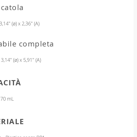
catola
3,14" (ø) x 2,36" (A)
abile completa
 3,14" (ø) x 5,91" (A)
ACITÀ
170 mL
RIALE