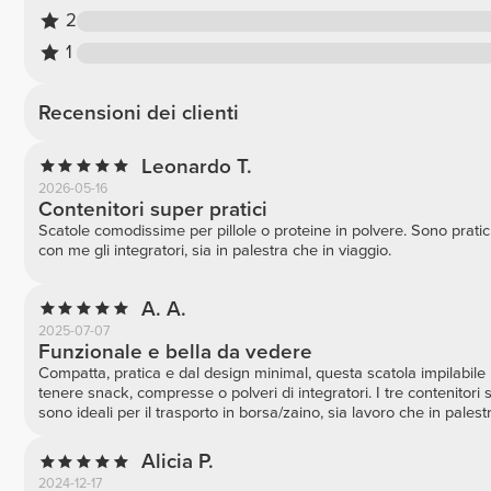
2
1
Recensioni dei clienti
Leonardo T.
2026-05-16
Contenitori super pratici
Scatole comodissime per pillole o proteine in polvere. Sono prati
con me gli integratori, sia in palestra che in viaggio.
A. A.
2025-07-07
Funzionale e bella da vedere
Compatta, pratica e dal design minimal, questa scatola impilabile 
tenere snack, compresse o polveri di integratori. I tre contenitori s
sono ideali per il trasporto in borsa/zaino, sia lavoro che in palestr
Alicia P.
2024-12-17