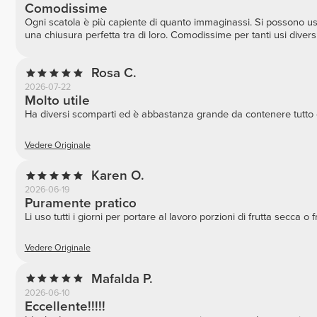
Comodissime
Ogni scatola è più capiente di quanto immaginassi. Si possono us
una chiusura perfetta tra di loro. Comodissime per tanti usi diversi
Rosa C.
2026-07-22
Molto utile
Ha diversi scomparti ed è abbastanza grande da contenere tutto ci
Vedere Originale
Karen O.
2026-06-19
Puramente pratico
Li uso tutti i giorni per portare al lavoro porzioni di frutta secca o f
Vedere Originale
Mafalda P.
2026-06-10
Eccellente!!!!!