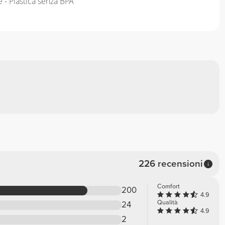
 - Plastica senza BPA
226 recensioni
Comfort
200
4.9
Qualità
24
4.9
2