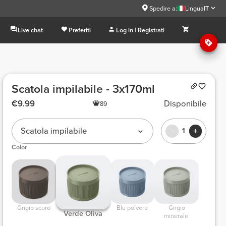
Spedire a:
Lingua
IT
Live chat
Preferiti
Log in | Registrati
Scatola impilabile - 3x170ml
€9.99
Disponibile
89
Scatola impilabile
1
Color
 Grigio scuro 
 Blu polvere 
 Grigio 
 Verde Oliva 
minerale 