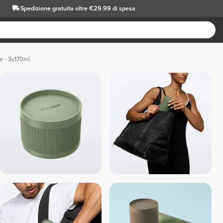
Spedizione gratuita oltre €29.99 di spesa
le - 3x170ml