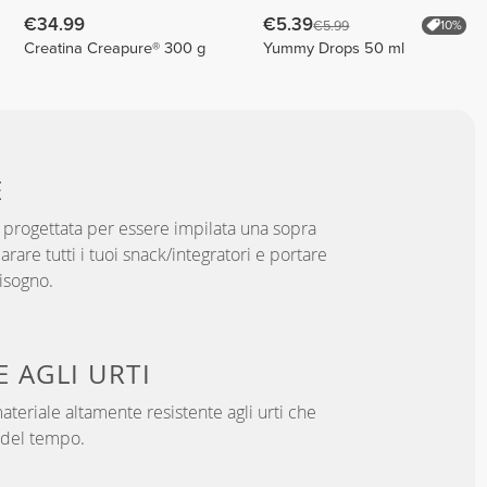
€34.99
€5.39
€5.99
10%
Creatina Creapure® 300 g
Yummy Drops 50 ml
E
a progettata per essere impilata una sopra
parare tutti i tuoi snack/integratori e portare
bisogno.
E AGLI URTI
ateriale altamente resistente agli urti che
a del tempo.