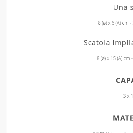
Una s
8 (ø) x 6 (A) cm - 
Scatola impil
8 (ø) x 15 (A) cm -
CAP
3 x 
MATE