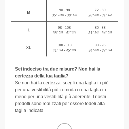
90 - 98
72 - 80
M
35"
- 38"
28"
- 31"
7/16
5/8
3/8
1/2
98 - 108
80 - 88
L
38"
- 41"
31"
- 34"
5/8
3/4
1/2
5/8
108 - 118
88 - 96
XL
41"
- 45"
34"
- 37"
3/4
3/4
5/8
3/4
Sei indeciso tra due misure? Non hai la
certezza della tua taglia?
Se non hai la certezza, scegli una taglia in più
per una vestibilità più comoda o una taglia in
meno per una vestibilità più aderente. I nostri
prodotti sono realizzati per essere fedeli alla
taglia indicata.