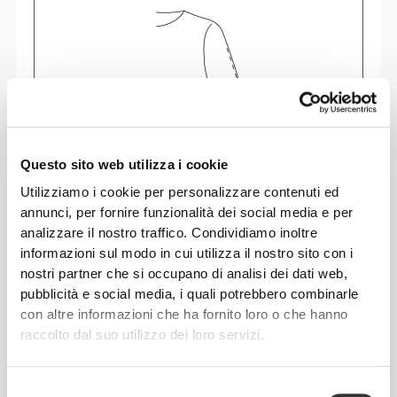
Questo sito web utilizza i cookie
Utilizziamo i cookie per personalizzare contenuti ed
annunci, per fornire funzionalità dei social media e per
Senti il tuo corpo ad ogni movimento che fai.
analizzare il nostro traffico. Condividiamo inoltre
Questa vestibilità aderente esalta la tua
informazioni sul modo in cui utilizza il nostro sito con i
silhouette.
nostri partner che si occupano di analisi dei dati web,
pubblicità e social media, i quali potrebbero combinarle
con altre informazioni che ha fornito loro o che hanno
raccolto dal suo utilizzo dei loro servizi.
Selezione