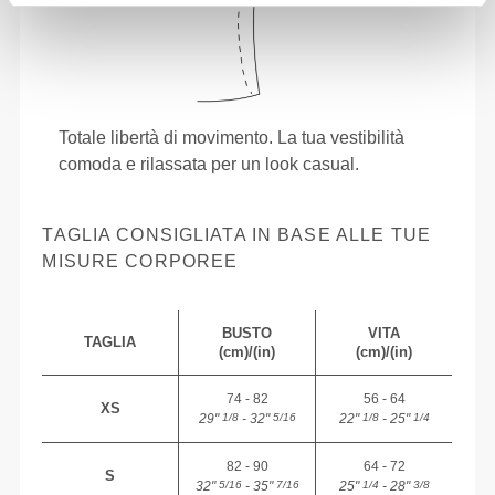
Totale libertà di movimento. La tua vestibilità
comoda e rilassata per un look casual.
TAGLIA CONSIGLIATA IN BASE ALLE TUE
MISURE CORPOREE
BUSTO
VITA
TAGLIA
(cm)/(in)
(cm)/(in)
74 - 82
56 - 64
XS
29"
- 32"
22"
- 25"
1/8
5/16
1/8
1/4
82 - 90
64 - 72
S
32"
- 35"
25"
- 28"
5/16
7/16
1/4
3/8