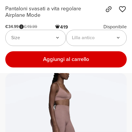
Pantaloni svasati a vita regolare
Airplane Mode
Disponibile
€34.99
€49.99
419
Size
Lilla antico
Aggiungi al carrello