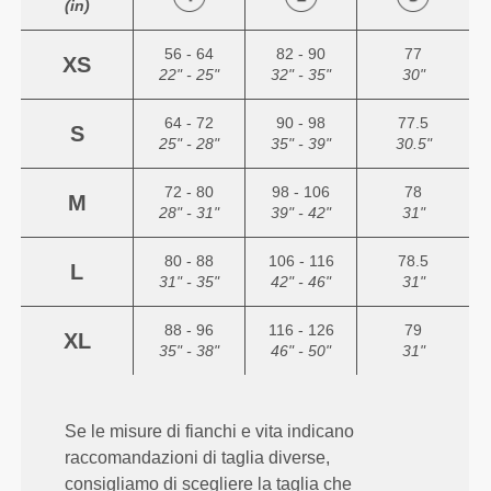
(in)
56 - 64
82 - 90
77
XS
22" - 25"
32" - 35"
30"
64 - 72
90 - 98
77.5
S
25" - 28"
35" - 39"
30.5"
72 - 80
98 - 106
78
M
28" - 31"
39" - 42"
31"
80 - 88
106 - 116
78.5
L
31" - 35"
42" - 46"
31"
88 - 96
116 - 126
79
XL
35" - 38"
46" - 50"
31"
Se le misure di fianchi e vita indicano
raccomandazioni di taglia diverse,
consigliamo di scegliere la taglia che