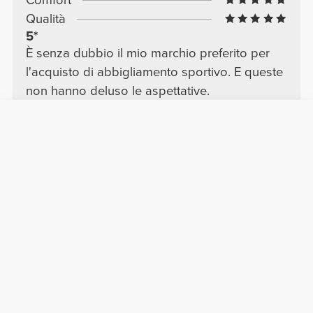
Qualità
5*
È senza dubbio il mio marchio preferito per
l'acquisto di abbigliamento sportivo. E queste
non hanno deluso le aspettative.
Vedere Originale
Lascia la tua recensione
Condividi la tua opinione con altri
clienti Prozis.
Lasciare una recensione