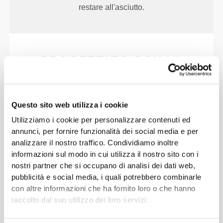
restare all'asciutto.
PROGETTATO CON LA
TECNOLOGIA
REVOKNIT
Questo sito web utilizza i cookie
Utilizziamo i cookie per personalizzare contenuti ed
annunci, per fornire funzionalità dei social media e per
analizzare il nostro traffico. Condividiamo inoltre
RevoKnit
è un'avanzata tecnologia di lavorazione a
informazioni sul modo in cui utilizza il nostro sito con i
maglia sviluppata da Prozis che dà vita a capi di
nostri partner che si occupano di analisi dei dati web,
abbigliamento ad alte prestazioni, come una
pubblicità e social media, i quali potrebbero combinarle
con altre informazioni che ha fornito loro o che hanno
seconda pelle e con maggiore elasticità, supporto e
raccolto dal suo utilizzo dei loro servizi.
comodità.