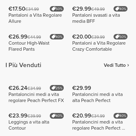
€17.50
€29.99
€34.99
50%
€49.99
40%
Pantaloni a Vita Regolare
Pantaloni svasati a vita
Allure
media BFF
€26.99
€20.00
€44.99
40%
€39.99
50%
Contour High-Waist
Pantaloni a Vita Regolare
Flared Pants
Crazy Comfortable
I Più Venduti
Vedi Tutto
€26.24
€29.99
€34.99
25%
Pantaloncini medi a vita
Pantaloncini medi a vita
regolare Peach Perfect FX
alta Peach Perfect
€23.99
€20.99
€39.99
40%
€34.99
40%
Leggings a vita alta
Pantaloncini medi a vita
Contour
regolare Peach Perfect FX
Cotton