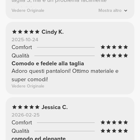
taglia S, ma è un problema facilmente
risolvibile.
Vedere Originale
Mostra altro
Cindy K.
2025-10-24
Comfort
Qualità
Comodo e fedele alla taglia
Adoro questi pantaloni! Ottimo materiale e
super comodi!
Vedere Originale
Jessica C.
2026-02-25
Comfort
Qualità
comodo ed elegante