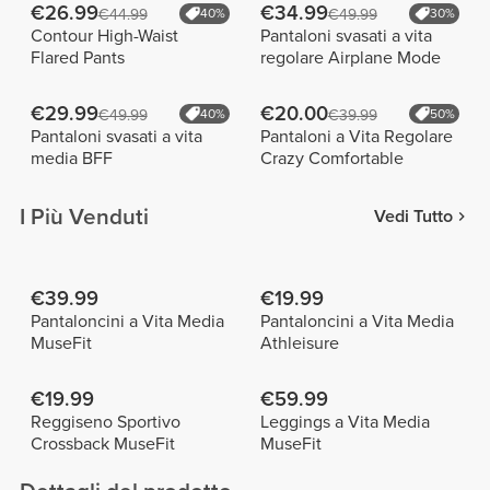
€26.99
€34.99
€44.99
40%
€49.99
30%
Contour High-Waist
Pantaloni svasati a vita
Flared Pants
regolare Airplane Mode
€29.99
€20.00
€49.99
40%
€39.99
50%
Pantaloni svasati a vita
Pantaloni a Vita Regolare
media BFF
Crazy Comfortable
I Più Venduti
Vedi Tutto
€39.99
€19.99
Pantaloncini a Vita Media
Pantaloncini a Vita Media
MuseFit
Athleisure
€19.99
€59.99
Reggiseno Sportivo
Leggings a Vita Media
Crossback MuseFit
MuseFit