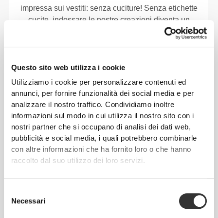
impressa sui vestiti: senza cuciture! Senza etichette
cucite, indossare le nostre creazioni diventa un
piacere, perché non causano irritazioni alla pelle.
CONSIGLI PER LE TAGLIE
Questo sito web utilizza i cookie
Utilizziamo i cookie per personalizzare contenuti ed
annunci, per fornire funzionalità dei social media e per
analizzare il nostro traffico. Condividiamo inoltre
Questo articolo
informazioni sul modo in cui utilizza il nostro sito con i
Aderente
nostri partner che si occupano di analisi dei dati web,
pubblicità e social media, i quali potrebbero combinarle
con altre informazioni che ha fornito loro o che hanno
raccolto dal suo utilizzo dei loro servizi.
Selezione
Necessari
del
consenso