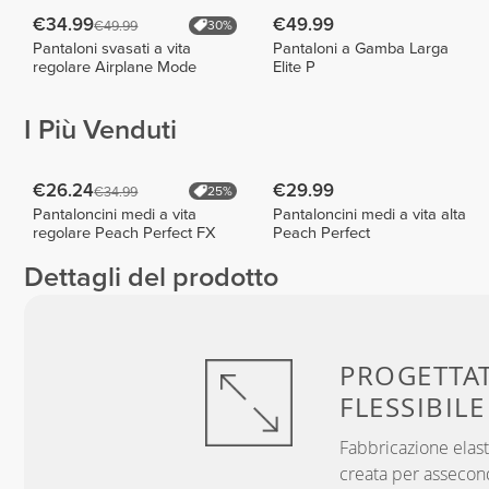
€34.99
€49.99
€49.99
30%
Pantaloni svasati a vita
Pantaloni a Gamba Larga
regolare Airplane Mode
Elite P
I Più Venduti
€26.24
€29.99
€34.99
25%
Pantaloncini medi a vita
Pantaloncini medi a vita alta
regolare Peach Perfect FX
Peach Perfect
Dettagli del prodotto
PROGETTA
FLESSIBILE
Fabbricazione elast
creata per assecon