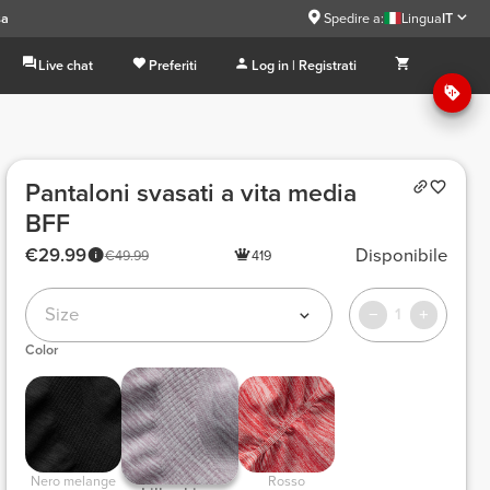
sa
Spedire a:
Lingua
IT
Live chat
Preferiti
Log in | Registrati
Pantaloni svasati a vita media
BFF
€29.99
Disponibile
€49.99
419
Size
1
Color
 Nero melange 
 Rosso 