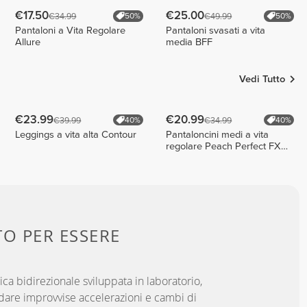
€17.50
€25.00
€34.99
€49.99
50%
50%
Pantaloni a Vita Regolare
Pantaloni svasati a vita
Allure
media BFF
Vedi Tutto
€23.99
€20.99
€39.99
€34.99
40%
40%
Leggings a vita alta Contour
Pantaloncini medi a vita
regolare Peach Perfect FX
Cotton
TO PER
ESSERE
ica bidirezionale sviluppata in laboratorio,
dare improvvise accelerazioni e cambi di