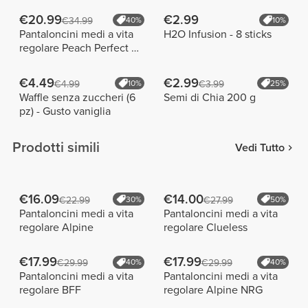
€20.99
€2.99
€34.99
40%
10%
Pantaloncini medi a vita
H2O Infusion - 8 sticks
regolare Peach Perfect FX
Cotton
€4.49
€2.99
€4.99
10%
€3.99
25%
Waffle senza zuccheri (6
Semi di Chia 200 g
pz) - Gusto vaniglia
Prodotti simili
Vedi Tutto
€16.09
€14.00
€22.99
30%
€27.99
50%
Pantaloncini medi a vita
Pantaloncini medi a vita
regolare Alpine
regolare Clueless
€17.99
€17.99
€29.99
40%
€29.99
40%
Pantaloncini medi a vita
Pantaloncini medi a vita
regolare BFF
regolare Alpine NRG