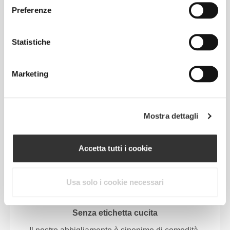
Preferenze
Statistiche
VITA REGOLARE
Marketing
IL NOSTRO MARCHIO È IL
Mostra dettagli
TUO CONFORT.
Accetta tutti i cookie
Usa solo i cookie necessari
Senza etichetta cucita