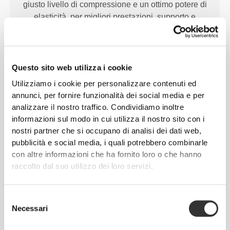
giusto livello di compressione e un ottimo potere di
elasticità, per migliori prestazioni, supporto e
comodità. PoliStretch© ti tiene al fresco e
all'asciutto e favorisce la libertà di movimento.
Questo sito web utilizza i cookie
Utilizziamo i cookie per personalizzare contenuti ed
CARATTERISTICHE DEL
annunci, per fornire funzionalità dei social media e per
PRODOTTO
analizzare il nostro traffico. Condividiamo inoltre
informazioni sul modo in cui utilizza il nostro sito con i
nostri partner che si occupano di analisi dei dati web,
pubblicità e social media, i quali potrebbero combinarle
con altre informazioni che ha fornito loro o che hanno
raccolto dal suo utilizzo dei loro servizi.
ELASTICITÀ BIDIREZIONALE
Selezione
Necessari
del
consenso