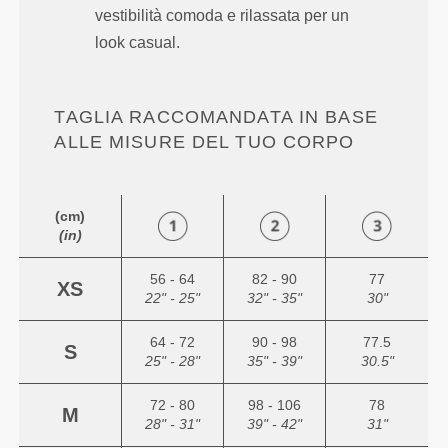
vestibilità comoda e rilassata per un
look casual.
TAGLIA RACCOMANDATA IN BASE
ALLE MISURE DEL TUO CORPO
(cm)
(in)
56 - 64
82 - 90
77
XS
22" - 25"
32" - 35"
30"
64 - 72
90 - 98
77.5
S
25" - 28"
35" - 39"
30.5"
72 - 80
98 - 106
78
M
28" - 31"
39" - 42"
31"