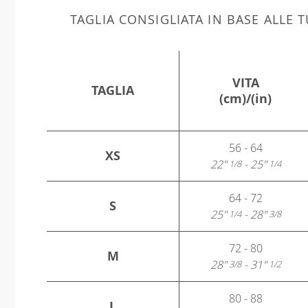
TAGLIA CONSIGLIATA IN BASE ALLE
VITA
TAGLIA
(cm)/(in)
56 - 64
XS
22"
- 25"
1/8
1/4
64 - 72
S
25"
- 28"
1/4
3/8
72 - 80
M
28"
- 31"
3/8
1/2
80 - 88
L