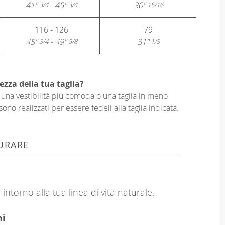
41"
- 45"
30"
3/4
3/4
15/16
116 - 126
79
45"
- 49"
31"
3/4
5/8
1/8
ezza della tua taglia?
er una vestibilità più comoda o una taglia in meno
sono realizzati per essere fedeli alla taglia indicata.
URARE
intorno alla tua linea di vita naturale.
hi