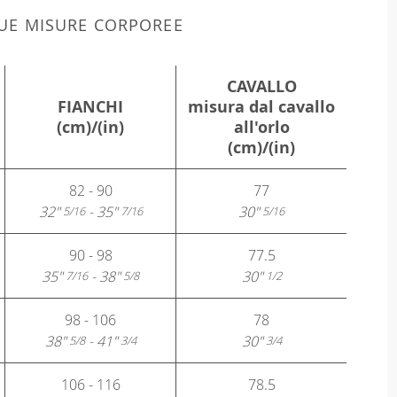
 TUE MISURE CORPOREE
CAVALLO
FIANCHI
misura dal cavallo
(cm)/(in)
all'orlo
(cm)/(in)
82 - 90
77
32"
- 35"
30"
5/16
7/16
5/16
90 - 98
77.5
35"
- 38"
30"
7/16
5/8
1/2
98 - 106
78
38"
- 41"
30"
5/8
3/4
3/4
106 - 116
78.5