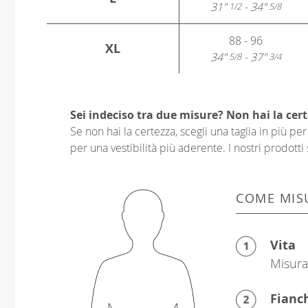
31"
- 34"
1/2
5/8
88 - 96
XL
34"
- 37"
5/8
3/4
Sei indeciso tra due misure? Non hai la cert
Se non hai la certezza, scegli una taglia in più p
per una vestibilità più aderente. I nostri prodotti 
COME MIS
Vita
Misura 
Fianc