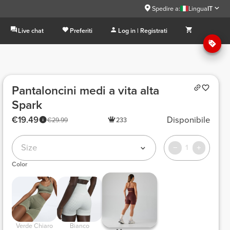
Spedire a:
Lingua
IT
Live chat
Preferiti
Log in | Registrati
Pantaloncini medi a vita alta
Spark
€19.49
Disponibile
€29.99
233
Size
1
Color
 Verde Chiaro 
 Bianco 