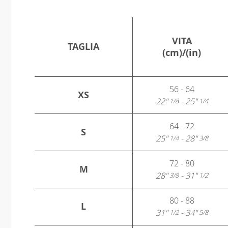
VITA
TAGLIA
(cm)/(in)
56 - 64
XS
22"
- 25"
1/8
1/4
64 - 72
S
25"
- 28"
1/4
3/8
72 - 80
M
28"
- 31"
3/8
1/2
80 - 88
L
31"
- 34"
1/2
5/8