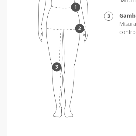
Gamb
Misura 
confro