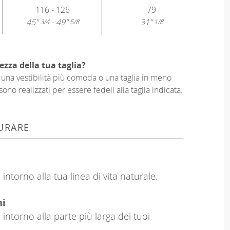
116 - 126
79
45"
- 49"
31"
3/4
5/8
1/8
ezza della tua taglia?
er una vestibilità più comoda o una taglia in meno
sono realizzati per essere fedeli alla taglia indicata.
URARE
intorno alla tua linea di vita naturale.
hi
 intorno alla parte più larga dei tuoi
.