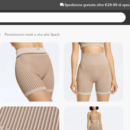
Spedizione gratuita oltre €29.99 di spe
Pantaloncini medi a vita alta Spark