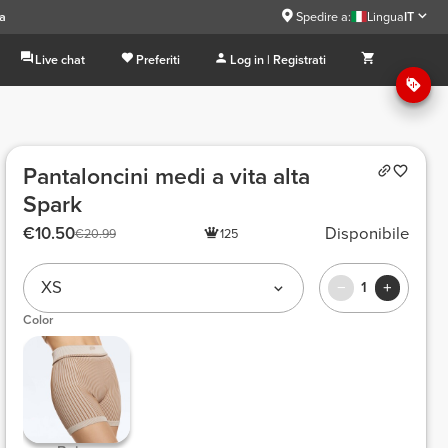
sa
Spedire a:
Lingua
IT
Live chat
Preferiti
Log in | Registrati
Pantaloncini medi a vita alta
Spark
€10.50
Disponibile
€20.99
125
XS
1
Color