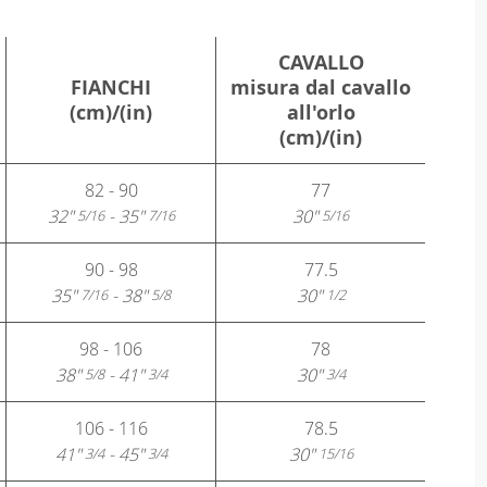
CAVALLO
FIANCHI
misura dal cavallo
(cm)/(in)
all'orlo
(cm)/(in)
82 - 90
77
32"
- 35"
30"
5/16
7/16
5/16
90 - 98
77.5
35"
- 38"
30"
7/16
5/8
1/2
98 - 106
78
38"
- 41"
30"
5/8
3/4
3/4
106 - 116
78.5
41"
- 45"
30"
3/4
3/4
15/16