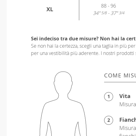
88 - 96
XL
34"
- 37"
5/8
3/4
Sei indeciso tra due misure? Non hai la cert
Se non hai la certezza, scegli una taglia in più p
per una vestibilità più aderente. I nostri prodotti 
COME MIS
Vita
Misura 
Fianc
Misura
fianchi