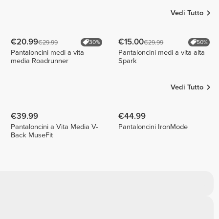
Vedi Tutto
€20.99
€15.00
€29.99
€29.99
30%
50%
Pantaloncini medi a vita
Pantaloncini medi a vita alta
media Roadrunner
Spark
Vedi Tutto
€39.99
€44.99
Pantaloncini a Vita Media V-
Pantaloncini IronMode
Back MuseFit