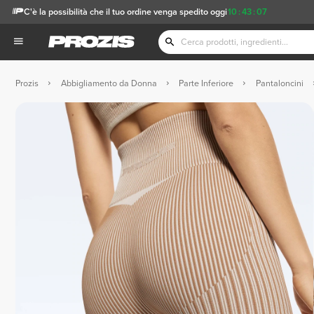
C'è la possibilità che il tuo ordine venga spedito oggi
10
:
43
:
07
Prozis
Abbigliamento da Donna
Parte Inferiore
Pantaloncini