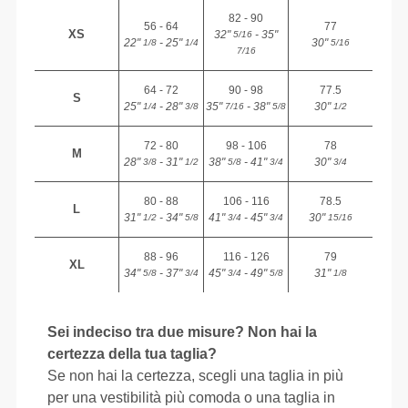
82 - 90
56 - 64
77
XS
32"
- 35"
5/16
22"
- 25"
30"
1/8
1/4
5/16
7/16
64 - 72
90 - 98
77.5
S
25"
- 28"
35"
- 38"
30"
1/4
3/8
7/16
5/8
1/2
72 - 80
98 - 106
78
M
28"
- 31"
38"
- 41"
30"
3/8
1/2
5/8
3/4
3/4
80 - 88
106 - 116
78.5
L
31"
- 34"
41"
- 45"
30"
1/2
5/8
3/4
3/4
15/16
88 - 96
116 - 126
79
XL
34"
- 37"
45"
- 49"
31"
5/8
3/4
3/4
5/8
1/8
Sei indeciso tra due misure? Non hai la
certezza della tua taglia?
Se non hai la certezza, scegli una taglia in più
per una vestibilità più comoda o una taglia in