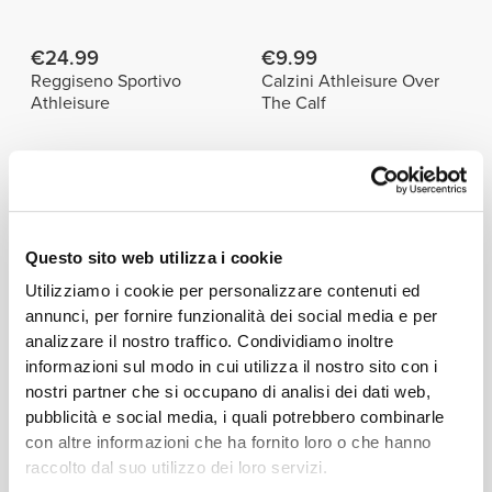
€24.99
€9.99
Reggiseno Sportivo
Calzini Athleisure Over
Athleisure
The Calf
€34.99
€19.99
Leggings a Vita Media
Pantaloncini a Vita Media
Athleisure
Athleisure
Questo sito web utilizza i cookie
Prodotti simili
Vedi Tutto
Utilizziamo i cookie per personalizzare contenuti ed
annunci, per fornire funzionalità dei social media e per
analizzare il nostro traffico. Condividiamo inoltre
€39.99
€24.99
Pantaloncini a Vita Media
Pantaloncini a Vita Alta
informazioni sul modo in cui utilizza il nostro sito con i
SilkShape
CoreMom
nostri partner che si occupano di analisi dei dati web,
pubblicità e social media, i quali potrebbero combinarle
€24.99
€24.99
con altre informazioni che ha fornito loro o che hanno
Pantaloncini da Ciclista a
Pantaloncini da Ciclista a
raccolto dal suo utilizzo dei loro servizi.
Vita Media Athleisure
Vita Media Athleisure