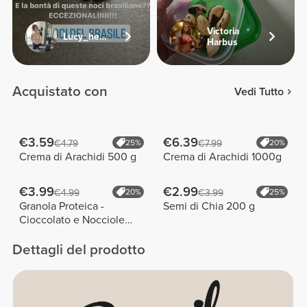
Victoria
Lucy_healthyfitfood
Harbus
Acquistato con
Vedi Tutto
€3.59
€6.39
€4.79
25%
€7.99
20%
Crema di Arachidi 500 g
Crema di Arachidi 1000g
€3.99
€2.99
€4.99
20%
€3.99
25%
Granola Proteica -
Semi di Chia 200 g
Cioccolato e Nocciole
275 g
Dettagli del prodotto