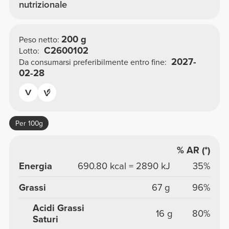
nutrizionale
200 g
Peso netto:
C2600102
Lotto:
2027-
Da consumarsi preferibilmente entro fine:
02-28
Per 100g
% AR (*)
Energia
690.80 kcal = 2890 kJ
35%
Grassi
67 g
96%
Acidi Grassi
16 g
80%
Saturi