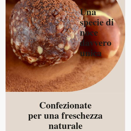
Una
specie di
noce
davvero
unica
Confezionate
per una freschezza
naturale