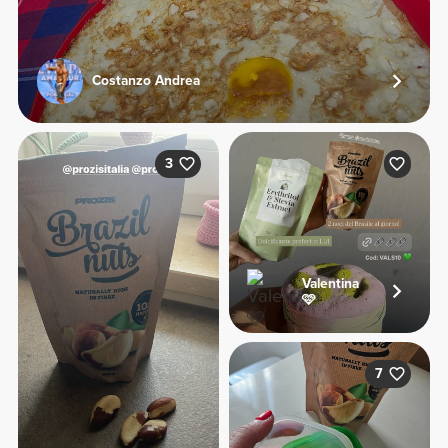
Costanzo Andrea
3
Valentina
🩷
7