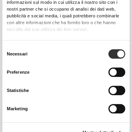
cremoso,
informazioni sul modo in cui utilizza il nostro sito con i
nostri partner che si occupano di analisi dei dati web,
consistenza
pubblicità e social media, i quali potrebbero combinarle
croccante
con altre informazioni che ha fornito loro o che hanno
raccolto dal suo utilizzo dei loro servizi.
Selezione
Necessari
del
consenso
Preferenze
L’effetto noce del Brasile
Statistiche
Questa specie unica di noce cresce spontaneamente in
tutta la foresta amazzonica, ben oltre i confini del Brasile.
Marketing
Con il loro sapore cremoso, la consistenza croccante e un
profilo nutrizionale fantastico, le noci del Brasile spesso
vengono ingiustamente trascurate rispetto ad altra frutta
secca. Sono ricche di fibre e povere di zuccheri, quindi